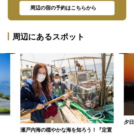
周辺の宿の予約はこちらから
周辺にあるスポット
夕
瀬戸内海の穏やかな海を知ろう！『定置