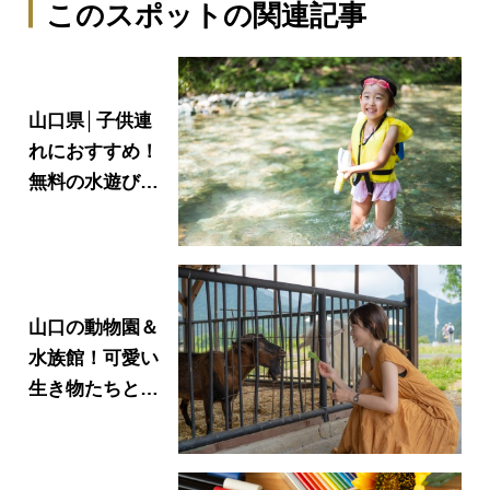
このスポットの関連記事
山口県│子供連
れにおすすめ！
無料の水遊びス
ポット最新ガイ
ド2026
山口の動物園＆
水族館！可愛い
生き物たちとふ
れあえる人気ス
ポット