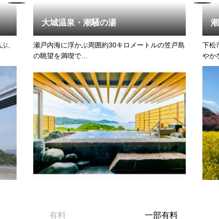
大城温泉・潮騒の湯
結ぶ、
瀬戸内海に浮かぶ周囲約30キロメートルの笠戸島
下松
の眺望を満喫で…
やか
有料
一部有料