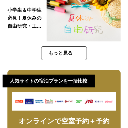
小学生＆中学生
必見！夏休みの
自由研究・工
作・作文お助け
情報まとめ｜山
口県2026年版
もっと見る
人気サイトの宿泊プランを一括比較
オンラインで空室予約＋予約