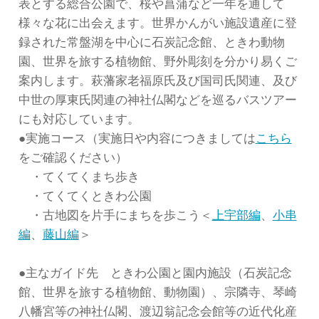
表とする総合公園で、桜や菖蒲など一年を通して
様々な花に出会えます。世界かんがい施設遺産に登
録された常盤湖を中心に石炭記念館、ときわ動物
園、世界を旅する植物館、野外彫刻を分かり易くご
案内します。萩藩家老福原氏及び国司氏関連、及び
中世の厚東氏関連の神社仏閣などを巡るバスツアー
にも対応しています。
●実施コース（実施日や内容につきましては
こちら
をご確認ください）
・てくてくまち歩き
・てくてくときわ公園
・古地図を片手にまちを歩こう＜
上宇部編
、
小串
編
、
藤山編
＞
●主なガイド先 ときわ公園と園内施設（石炭記念
館、世界を旅する植物館、動物園）、宗隣寺、琴崎
八幡宮等の神社仏閣、渡辺翁記念会館等の近代化産