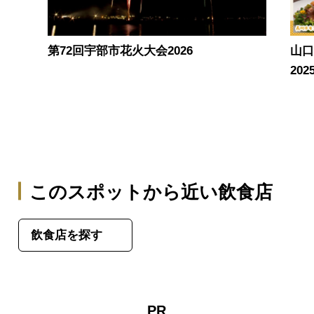
第72回宇部市花火大会2026
山
20
このスポットから近い飲食店
飲食店を探す
PR