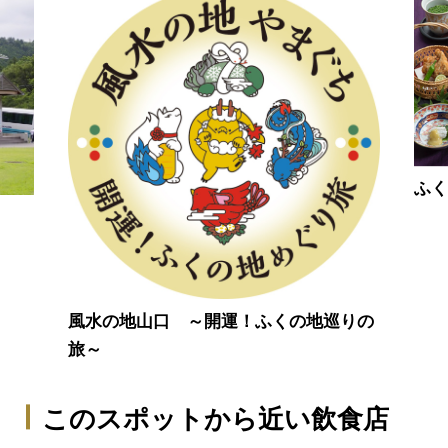
ふ
風水の地山口 ～開運！ふくの地巡りの
旅～
このスポットから近い飲食店