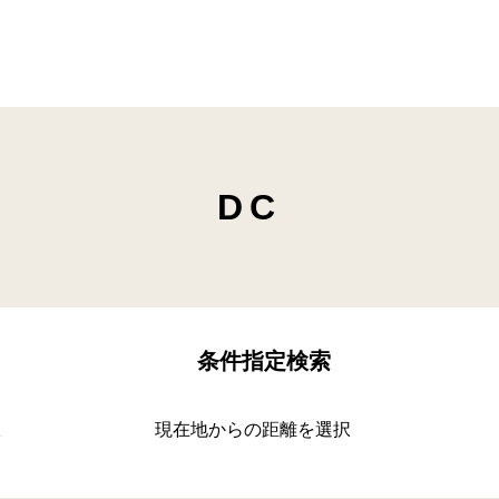
DC
条件指定検索
択
現在地からの距離を選択