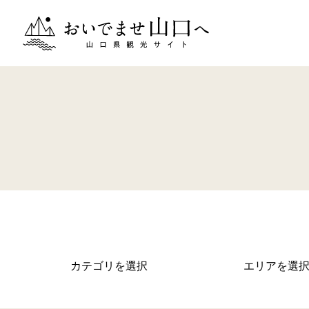
おいでませ山口へー山口県観光サイト
カテゴリを選択
エリアを選