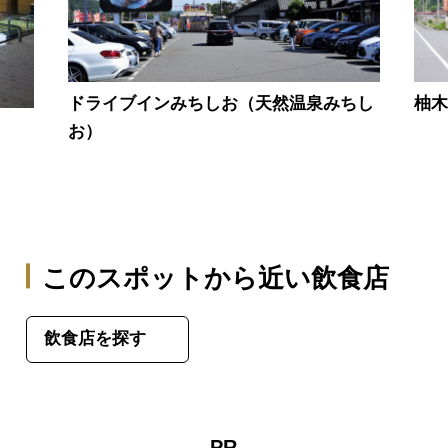
ドライブインみちしお（天然温泉みちし
柚
お）
このスポットから近い飲食店
飲食店を探す
PR