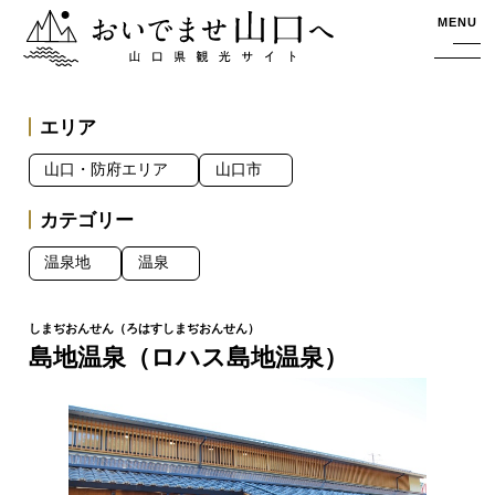
おいでませ山口へー山口県観光サイト
MENU
エリア
山口・防府エリア
山口市
カテゴリー
温泉地
温泉
島地温泉（ロハス島地温泉）