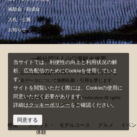
補助金・助成金
入札・公募
お知らせ
一般社団法人山口県観光連盟
当サイトでは、利便性の向上と利用状況の解
析、広告配信のためにCookieを使用していま
山口県観光連盟のWEBサイトに掲載されている
す。
全データについて無断転載・引用を禁じます。
サイトを閲覧いただく際には、Cookieの使用に
同意いただく必要があります。
© Yamaguchi Prefectural Tourism Federation All rights
reserved.
詳細は
クッキーポリシー
をご確認ください。
同意する
特集
スポット・
モデルコース
グルメ
イベン
体験