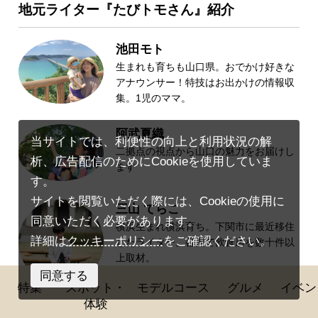
地元ライター『たびトモさん』紹介
池田モト
生まれも育ちも山口県。おでかけ好きな
アナウンサー！特技はお出かけの情報収
集。1児のママ。
阿武夏織
当サイトでは、利便性の向上と利用状況の解
二拠点の視点から山口の魅力をお届けし
析、広告配信のためにCookieを使用していま
ます
す。
サイトを閲覧いただく際には、Cookieの使用に
三山 てらこ
同意いただく必要があります。
横浜生まれ横浜育ち。下関市に最近移住
詳細は
クッキーポリシー
をご確認ください。
したライター。都内で飲食店を数十件以
上取材。
同意する
特集
スポット・
モデルコース
グルメ
イベン
体験
専門