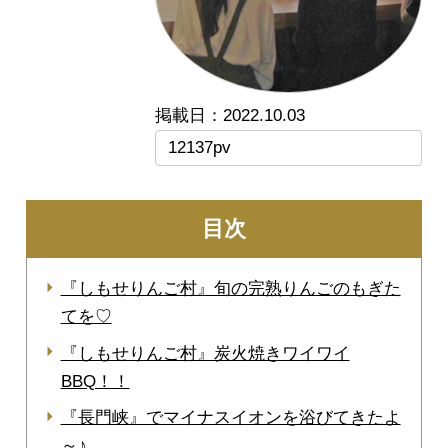
2022.10.03
12137pv
目次
『しもせりんご村』旬の完熟りんごのもぎた
てを♡
『しもせりんご村』炭火焼きワイワイ
BBQ！！
『長門峡』でマイナスイオンを浴びてきたよ
～♪