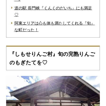
道の駅 長門峡『くんくのだいち』にも満足
♡
阿東エリアは心も体も満たしてくれる『旬』
な町だった！
『しもせりんご村』旬の完熟りんご
のもぎたてを♡