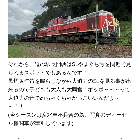
それから、道の駅長門峡はSLやまぐち号を間近で見
られるスポットでもあるんです！
黒煙＆汽笛を鳴らしながら大迫力のSLを見る事が出
来るので子どもも大人も大興奮！ポッポ～～～って
大迫力の音でめちゃくちゃかっこいいんだよ～
～！！
(今シーズンは炭水車不具合の為、写真のディーゼ
ル機関車が牽引しています)