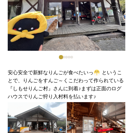
Prev
Next
ious
安心安全で新鮮なりんごが食べたいっ
というこ
とで、りんごをすんご～くこだわって作られている
『しもせりんご村』さんに到着♪まずは正面のログ
ハウスでりんご狩り入村料を払います♪