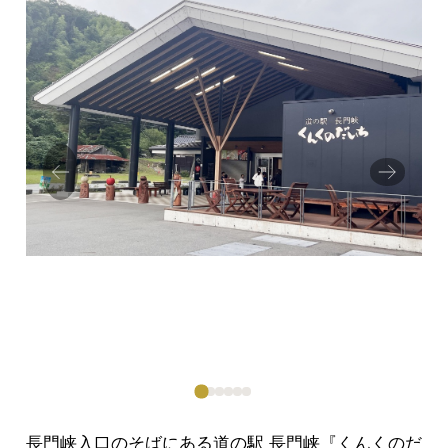
Prev
Next
ious
長門峡入口のそばにある道の駅 長門峡『くんくのだ