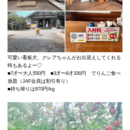
可愛い看板犬、クレアちゃんがお出迎えしてくれる
時もあるよー♡
■7才〜大人550円 ■3才〜6才330円 でりんご食べ
放題（JAF会員は割引有り）
■持ち帰りは870円/kg