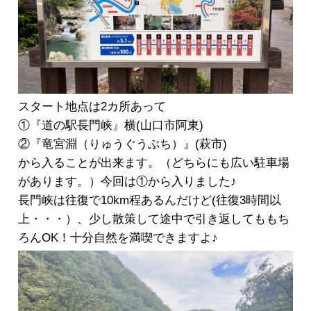
スタート地点は2カ所あって
①『道の駅長門峡』横(山口市阿東)
②『竜宮淵（りゅうぐうぶち）』(萩市)
から入ることが出来ます。（どちらにも広い駐車場
があります。）今回は①から入りました♪
長門峡は往復で10km程あるんだけど(往復3時間以
上・・・）、少し散策して途中で引き返してももち
ろんOK！十分自然を満喫できますよ♪