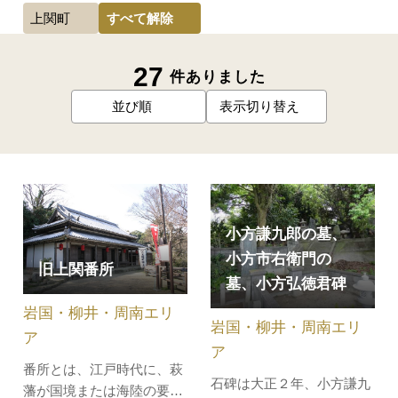
すべて解除
上関町
27
件ありました
並び順
表示切り替え
小方謙九郎の墓、
小方市右衛門の
旧上関番所
墓、小方弘徳君碑
岩国・柳井・周南エリ
岩国・柳井・周南エリ
ア
ア
番所とは、江戸時代に、萩
石碑は大正２年、小方謙九
藩が国境または海陸の要衝