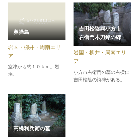
り6ｍ、高さ約30ｍの雌樹
下った７人の公卿の内、三
です。
卿（五卿説もあり）がその
途中、８月２５日にこの肥
後屋に宿泊した。翌、元治
吉田松陰與小方市
鼻操島
元年（１８６４年）７月、
右衛門木刀銘の碑
五卿（三条実美、三条西季
岩国・柳井・周南エリ
知、東久世通禧、壬生基
岩国・柳井・周南エリ
修、四条隆…
ア
ア
室津から約１０ｋｍ。岩
小方市右衛門の墓の右横に
場。
吉田松陰の詩碑がある。こ
れは安政五（一八五八）
年、松陰を訪ねた市右衛門
に対して、松陰は木刀に詩
を揮毫し市右衛門に贈っ
た。その詩を刻んだ石碑で
あり、書は大内青巒の筆で
高橋利兵衛の墓
ある。小方市右衛門惟温は