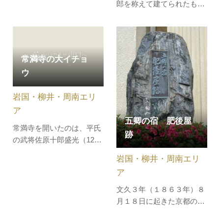
郎を称えて建てられたもの
に設けた見張り所で、地域
です。小方謙九郎は高杉晋
の警備や港湾で扱う積荷の
作が結成した奇兵隊に入隊
検閲など行う役人の詰め所
し、馬関攘夷戦に参戦した
です。鬼瓦には萩毛利家家
後、第二奇兵隊の参謀とな
紋がついています。この上
常満寺の大イチョ
り、四境の役で活躍しまし
関番所は、はじめ長島の四
ウ
た。維新後は室津に帰り、
代（しだい）に1632年（寛
室津村の第一回村会議員を
永9）に設置されていたも
岩国・柳井・周南エリ
務め、四階楼を建てた石碑
のを、利…
の隣には…
ア
五卿の宿 肥後屋
常満寺を開いたのは、平氏
跡
の武将佐原十郎盛光（1293
年没）といわれ、1727年
岩国・柳井・周南エリ
（享保12）火災に遭い、
ア
1739年（元文4）この地に
移転しました。本堂前にあ
文久３年（１８６３年）８
る大イチョウは、根元の周
月１８日に起きた京都の政
囲約10ｍ、目の高さの幹周
変で、京都を追われ長州に