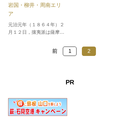
平生弘道館に学んで勤王の
岩国・柳井・周南エリ
志篤く、常に…
ア
元治元年（１８６４年）２
月１２日，攘夷派は薩摩が
攘夷を唱えながら外夷と通
商していることに怒り、室
前
1
2
津に駐屯する義勇隊士が，
近くの田布施別府浦に碇泊
中だった薩摩藩御用商人の
船を積荷もろとも焼き捨
PR
て、船主を殺害するという
事件が起きた。同月２６日
事件に関わ…