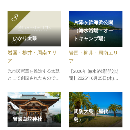
五連アーチの木造橋。江戸
陸をモチーフにした、洞窟
時代初期の1673年に創建さ
探検アトラクションです。
れたもので、長さ193.3ｍ
屋外では、砂金探し体験や
片添ヶ浜海浜公園
幅5ｍの五連アーチを描い
宝石探し体験も楽しめま
（海水浴場・オー
ています。春にはソメイヨ
す。旧坑内は、古代伝説の
ひかり太鼓
トキャンプ場）
シノをはじめとする約1500
地・ムー大陸をイメージし
本の桜、夏には木々の緑、
た神殿や神秘の湖など15の
岩国・柳井・周南エリ
岩国・柳井・周南エリ
秋には紅葉が彩を添え優雅
ゾーンが迷路で結ばれてい
な景観が広が…
て、夏も涼…
ア
ア
光市民憲章を推進する太鼓
【2026年 海水浴場開設期
として創設されたもので
間】2025年6月25日(木)～8
す。
月31日(月) 片添ヶ浜海浜公
園は、快水浴場百選にも認
定されている美しい海水浴
場と隣接し一体となって多
周防大島（屋代
くの人に親しまれていま
岩國白蛇神社
島）
す。真っ白な砂浜とヤシの
木が並ぶ開放的なホワイト