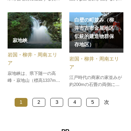
ギャラリー。建物と一体化
コンビナート。 夜になる
した美しい庭園と、澄川喜
と、その広大な敷地から無
白壁の町並み（柳
一氏作：石のモニュメント
数の光が放たれ、まるで銀
『TO THE SKY』も見どこ
河のような壮大で幻想的な
井市古市金屋地区
ろ。 館内での常設展示はな
工場夜景を観賞することが
伝統的建造物群保
寂地峡
く、どなたでもギャラリー
できます。日本夜景遺産に
存地区）
としてご利用いただけま
も認定されている晴海親水
岩国・柳井・周南エリ
す。内部は、1室の大空間
公園から眺める工場夜景
岩国・柳井・周南エリ
で、可動…
や、巨…
ア
ア
寂地峡は、県下随一の高
江戸時代の商家の家並みが
峰・寂地山（標高1337m）
約200mの石畳の両側に続
を源とする寂地川沿いに広
き、岩国藩のお納戸と呼ば
がる自然豊かなエリアで、
れ商都として栄えた面影が
犬戻峡と竜ヶ岳峡を総称し
1
2
3
4
5
次
色濃く残っています。柳井
て「寂地峡」と呼ばれてい
の民芸品『柳井金魚ちょう
ます。寂地峡には五つの滝
ちん』が白壁の軒下や沿道
が連続し、総称して 「寂地
に揺れる姿は、SNS映えも
峡五竜の滝」（竜尾・登