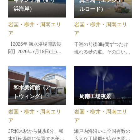
キャンプ場（虹ケ
真宮島（エンジェ
と、釣りをすることも出来
の展望台から眼下に広がる
浜海岸）
ます。管理棟では竿の貸出
ルロード）
錦帯橋や岩国の城下町は絶
も行っているので、挑戦し
景です。晴れた日には瀬戸
てみてはいかがでしょう
岩国・柳井・周南エリ
岩国・柳井・周南エリ
内海の島々、宮島まで見渡
か。(※鮎以…
すことが…
ア
ア
【2026年 海水浴場開設期
干潮の前後3時間ずつだけ
間】2026年7月18日(土)～8
現れる砂の道。その白い道
月16日(日) 遊泳時
が繋がっている時間だけ、
間:10:00～17:00白砂青松の
周防大島（屋代島）から沖
美しい海岸が約2.4kmにわ
に浮かぶ真宮島へ歩いて渡
たって続く西日本屈指の海
ることができます。
和木美術館（アー
水浴場で、「日本の渚・百
トウィング）
周南工場夜景
選」や「快水浴場百選」な
ど多くの選定を受けていま
岩国・柳井・周南エリ
岩国・柳井・周南エリ
す。ビーチ西側には、幼児
用プールも併設…
ア
ア
JR和木駅から徒歩8分、和
瀬戸内海沿いに全国有数の
木町役場前に位置する美術
広大な工場群が広がる周南