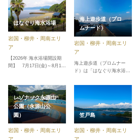
からもほど近く、夏は水遊
岩国市のローカル線の錦町
びを楽しむ多くの人でにぎ
駅からそうづ峡温泉駅まで
わうほか、春の新緑や秋の
の6Ｋｍを約40分かけてゆ
海上遊歩道（プロ
はなぐり海水浴場
紅葉など、四季を通じて楽
っくりと走ります。テント
ムナード）
しむことができます。中国
ウムシをイメージした可愛
岩国・柳井・周南エリ
地方では黒岩地域及び周東
いトロッコ列車に乗って、
岩国・柳井・周南エリ
町の一部…
清流宇佐川…
ア
ア
【2026年 海水浴場開設期
海上遊歩道（プロムナー
間】 7月17日(金)～8月16
ド）は「はなぐり海水浴
日（日）遊泳時間:9:00～
場」の南側にあり、海岸線
17:00笠戸島湾内に位置す
に沿って整備されていま
るはなぐり海水浴場は、波
す。全長は約300mあり、
が非常に穏やかで透明度抜
レゾナック永源山
潮風を感じながら海上散歩
群、静かなプライベートビ
公園（永源山公
ができます。また、ひらめ
ーチ感が味わえる隠れスポ
園）
笠戸島
の供養塔や釣りなどが楽し
ットです。また、瀬戸内海
める海に突き出した突堤が
の穏やかな海に沈みゆく美
岩国・柳井・周南エリ
岩国・柳井・周南エリ
あります。西日本有数の夕
しい夕日を…
日の名所と言われ…
ア
ア