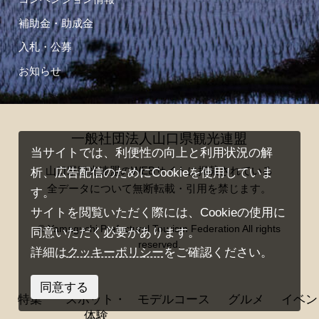
補助金・助成金
入札・公募
お知らせ
一般社団法人山口県観光連盟
当サイトでは、利便性の向上と利用状況の解
山口県観光連盟のWEBサイトに掲載されている
析、広告配信のためにCookieを使用していま
全データについて無断転載・引用を禁じます。
す。
サイトを閲覧いただく際には、Cookieの使用に
© Yamaguchi Prefectural Tourism Federation All rights
同意いただく必要があります。
reserved.
詳細は
クッキーポリシー
をご確認ください。
同意する
特集
スポット・
モデルコース
グルメ
イベン
体験