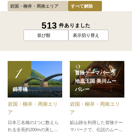
すべて解除
岩国・柳井・周南エリア
513
件ありました
並び順
表示切り替え
冒険テーマパーク
地底王国 美川ムー
錦帯橋
バレー
岩国・柳井・周南エリ
岩国・柳井・周南エリ
ア
ア
日本三名橋の1つに数えら
鉱山跡を利用した冒険テー
れる全長約200mの美しい
マパークで、伝説のムー大