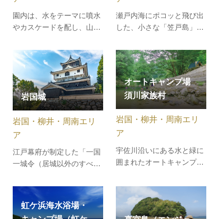
園内は、水をテーマに噴水
瀬戸内海にポコッと飛び出
やカスケードを配し、山頂
した、小さな「笠戸島」。
には本格的なオランダ風車
入り組んだ海岸線が変化に
「ゆめ風車」があります。
富み、大小無数の奇岩が点
年間を通じて楽しんでいた
在する海と緑が美しい島で
だけるよう、四季折々の
す。島の周囲は約30km
オートキャンプ場
様々な花木を園内に植栽し
と、自転車でも3時間ほど
須川家族村
岩国城
ています。特に春には、桜
で回れます。宿泊施設やハ
やつつじ、チューリップが
イキングコース、キャンプ
岩国・柳井・周南エリ
岩国・柳井・周南エリ
見ごろを迎えます。4月下
場やバーベキュー施設（家
ア
旬から5月上…
族旅行村）、…
ア
宇佐川沿いにある水と緑に
江戸幕府が制定した「一国
囲まれたオートキャンプ場
一城令（居城以外のすべて
です。キャンプサイト利用
の城の破却を命じた令）」
の方は、清流宇佐川で泳い
により取り壊され、現在の
だりなど多様な川遊びがで
白壁の美しい造りに再建さ
虹ケ浜海水浴場・
きます。事前に予約をする
れた天守閣。山頂に立つ城