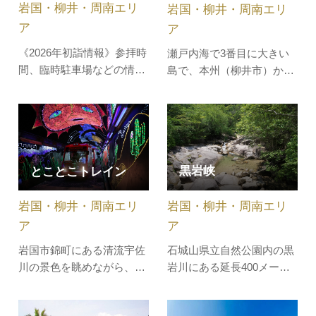
岩国・柳井・周南エリ
岩国・柳井・周南エリ
ビーチは、まるで南国のリ
ゾート地の…
ア
ア
《2026年初詣情報》参拝時
瀬戸内海で3番目に大きい
間、臨時駐車場などの情報
島で、本州（柳井市）から
はこちら岩国市の一部地域
は「大島大橋」を渡ってい
にのみ生息するシロヘビの
くことができます。明治の
保護と信仰に基づき、白蛇
官約移民時代（1885年〜
観覧施設に隣接した場所
1894年）、周防大島から
に、世界遺産にも指定され
4,000人近くの人がハワイ
黒岩峡
とことこトレイン
ている厳島神社（広島県廿
へ移民として渡ったことか
日市市宮島町）の御祭神を
ら歴史的にハワイとのつな
岩国・柳井・周南エリ
勧請し、岩國白蛇神社が創
岩国・柳井・周南エリ
がりが強く、また温暖な気
建されまし…
候から「瀬戸内…
ア
ア
石城山県立自然公園内の黒
岩国市錦町にある清流宇佐
岩川にある延長400メート
川の景色を眺めながら、幻
ルの小規模で静かな渓流で
想的な世界へご案内する
す。山陽自動車道・熊毛IC
『とことこトレイン』は 、