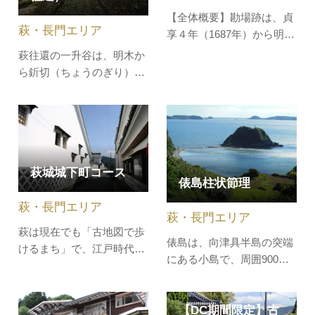
て白く可憐な花を咲かせ、
【全体概要】勘場跡は、貞
萩・長門エリア
その頃には公園全体にふわ
享４年（1687年）から明治
っと甘いよ…
11年の初めまでの200年
萩往還の一升谷は、明木か
間、奥阿武宰判の代官所と
ら釿切（ちょうのぎり）間
して、むつみ村、阿東町、
の約2km、標高差約300ｍ
須佐町、田万川町、阿武町
の坂道で、昔から、あまり
（奈古を除く）を統括し、
に急な坂道のために、「一
政治・文化の中心地でし
升の炒り豆を食べながら歩
た。現在は、敷地及び周辺
くと、坂を登りきるまでに
の石組みが残っています。
萩城城下町コース
ちょうど食べつくしてしま
俵島柱状節理
う」ことから、このように
萩・長門エリア
呼ばれていたといわれてい
萩・長門エリア
ます。幅約…
萩は現在でも「古地図で歩
俵島は、向津具半島の突端
けるまち」で、江戸時代に
にある小島で、周囲900
形成された町割や街路、武
ｍ、高さ30ｍあり、全島玄
家屋敷や町家などが多く連
武岩から成っています。米
続して存在しています。往
【DC期間限定】古
俵を縦に積み重ねたように