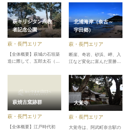
区）に建てた建物の一部
手をうち、神輿を6回、数
を、萩市が無償譲渡を受け
ｍほどほうりなげるのが特
て伊藤博文旧宅側に移築し
徴です。
萩キリシタン殉教
北浦海岸（奈古～
たものです。
者記念公園
宇田郷）
萩・長門エリア
萩・長門エリア
【全体概要】萩城の石垣築
断崖、奇岩、砂浜、岬、入
造に際して、五郎太石（石
江など変化に富んだ景勝地
垣の間に詰める石）が盗ま
です。
れるいう紛争が益田元祥と
熊谷元直、天野元信の間で
始まり、石垣築造工事が2
ヶ月以上も遅延し、毛利輝
萩焼古窯跡群
大覚寺
元は非は熊谷、天野両氏に
ありとして、一族11人を討
萩・長門エリア
萩・長門エリア
ち滅ぼしました。これを五
郎太石事…
【全体概要】江戸時代初
大覚寺は、阿武町奈古駅の