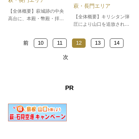
萩・長門エリア
で、4畳半の茶室と3畳の水
萩・長門エリア
屋からなっ…
【全体概要】萩城跡の中央
【全体概要】キリシタン弾
高台に、本殿・幣殿・拝殿
圧により山口を追放された
などがたっています。ま
一部の宣教師たちは、人里
た、この神社のミドリヨシ
離れた紫福の地で密かに信
ノは、県の天然記念物に指
前
10
11
12
13
14
仰を続けました。その名残
定されています。2015年7
として、墳墓が紫福地内に
月に世界遺産に登録された
次
点在、キリシタン墓標群中
萩城下町の城跡内にありま
山地区祈念地、伴天連の
す。
墓、三位一体像、長久寺の
マリア観音像があります。
PR