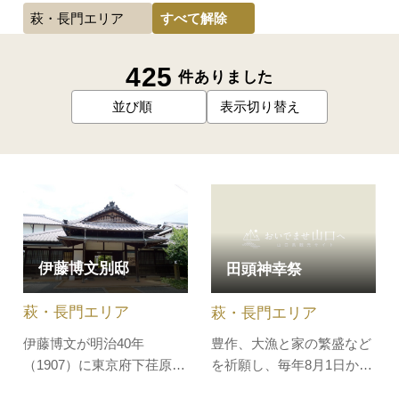
すべて解除
萩・長門エリア
425
件ありました
並び順
表示切り替え
伊藤博文別邸
田頭神幸祭
萩・長門エリア
萩・長門エリア
伊藤博文が明治40年
豊作、大漁と家の繁盛など
（1907）に東京府下荏原郡
を祈願し、毎年8月1日から
大井村（現：東京都品川
中旬までに行われます。拍