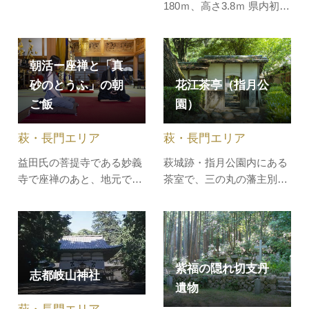
180ｍ、高さ3.8ｍ 県内初の
口は正面でなく、本堂左右
石巻工法によるもの。明治
両端に男女の入口を別々と
15年着工の県道小郡萩線に
する特異な形式をもってい
あります（現県道とは違
ます。山門は、江戸時代に
朝活ー座禅と「真
う）。藩庁移転後の萩の回
萩の大照院にありました
砂のとうふ」の朝
花江茶亭（指月公
生への期待がこめられた隧
が、明治前期に西圓寺に移
ご飯
園）
道で、山口県下最初の石造
ったものです。また、冬の
洋風隧道として記録されて
終わりには梅が咲き、夏季
萩・長門エリア
萩・長門エリア
います。130年近く経過し
には青蓮を…
ています…
益田氏の菩提寺である妙義
萩城跡・指月公園内にある
寺で座禅のあと、地元で人
茶室で、三の丸の藩主別邸
気の「真砂のとうふ」を手
花江御殿の茶室を移築した
づくりする朝食体験。薬膳
ものです。幕末期の藩主敬
インストラクターが用意す
親は、尊攘の志士とこの茶
る薬味といただく手づくり
室で茶事に托して時勢を論
豆腐は格別です。薬膳の解
じ、国事を画策したといわ
紫福の隠れ切支丹
志都岐山神社
説付き。
れています。建物は木造入
遺物
母屋造り茅葺き平屋建て