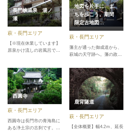
時の面影を残す町筋を歩き
見えることから俵島とよば
地図を片手に、ま
萩の歴史を体感できます。
長門峡温泉 湯ノ
れています。波蝕と風蝕に
ちを歩こう。期間
平坦で歩きやすいコースで
瀬
より、玄武岩の柱状・柱状
す。萩博物館→北の総門→
限定古地図…
節理が発達したもので、海
旧周布家長屋門→問田…
萩・長門エリア
藻の化石リンサムニューム
萩・長門エリア
もあります。
【※現在休業しています】
藩主が通った御成道から、
原泉かけ流しの岩風呂で
萩城の天守跡へ。藩の政庁
す。窓からは美しい渓谷美
と藩主の住まいがあった
を誇る阿武川のほか、かじ
「本丸・二の丸」に、重臣
か、岸つつじ、ほたる、紅
たちの屋敷がある「三の
葉など、四季折々の自然が
丸」まで、萩城のすべてを
楽しめる温泉施設です。■
めぐる大満喫のフルコー
泉質：単純弱放射能温泉■
西圓寺
ス。たっぷり歩いて学んだ
効能：神経痛、筋肉痛、関
鹿背隧道
後は、夏みかんスイーツが
節痛、五十肩、関節のこわ
萩・長門エリア
待っています。萩焼小物の
ばり、打ち身…
萩・長門エリア
お土産付きです…
西圓寺は長門市の青海島に
【全体概要】幅4.2ｍ、延長
ある浄土宗の古刹です。入