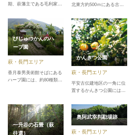
期、萩藩主である毛利家
北東方約500ｍにある古い
は、文禄・慶長の役(1592
寺で、元は光応寺（こうお
～98)で連れ帰った朝鮮人
うじ）と呼んでいたのを、
陶工に命じて松本村中の倉
1611年（慶長15）に大覚寺
（現萩市椿東）に御用窯を
と改め、境内も整備したと
びじゅつかんのハ
開きました。御用窯はその
いわれています。雲州富田
ーブ園
のち大津郡深川村三ノ瀬
城主尼子義久の墓やビャク
（そうのせ・現長門市湯
シンの巨樹があります。
かんきつ公園
萩・長門エリア
本）にも分かれたため、そ
れぞれの窯品を「松…
萩・長門エリア
香月泰男美術館そばにある
ハーブ園には、約80種類の
平安古伝建地区の一角に位
ハーブが栽培されており、
置するかんきつ公園には、
四季折々の花を咲かせま
萩の代名詞とも言える夏み
す。毎年6月には「ハーブ
かん約100本をはじめとす
を愉しむ日」として、花の
る柑橘類10種約380本が植
摘み取りやハーブ園スケッ
奥阿武宰判勘場跡
えられ、目近に見ることが
チ、グッズ販売などが行わ
一升谷の石畳（萩
できます。夏みかんは、毎
れます。
萩・長門エリア
往還）
年5月上旬〜中旬頃にかけ