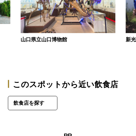
山口県立山口博物館
新
このスポットから近い飲食店
飲食店を探す
PR