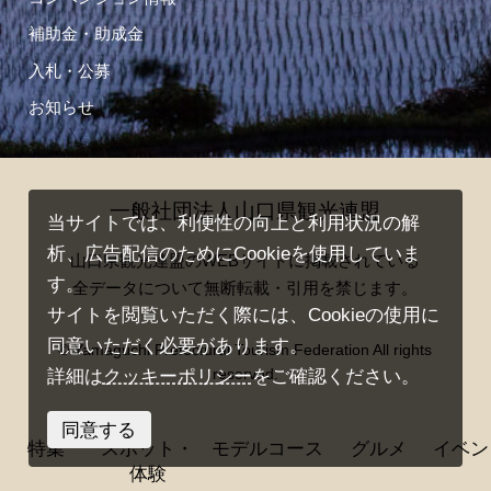
補助金・助成金
入札・公募
お知らせ
一般社団法人山口県観光連盟
当サイトでは、利便性の向上と利用状況の解
析、広告配信のためにCookieを使用していま
山口県観光連盟のWEBサイトに掲載されている
す。
全データについて無断転載・引用を禁じます。
サイトを閲覧いただく際には、Cookieの使用に
同意いただく必要があります。
© Yamaguchi Prefectural Tourism Federation All rights
reserved.
詳細は
クッキーポリシー
をご確認ください。
同意する
特集
スポット・
モデルコース
グルメ
イベン
体験