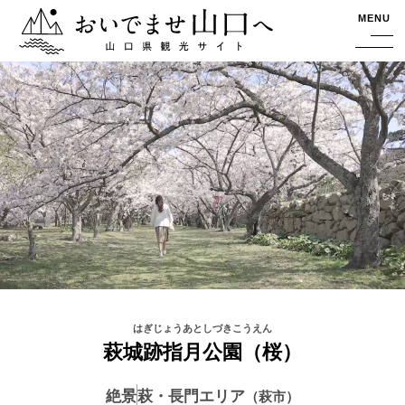
おいでませ山口へー山口県観光サイト
MENU
萩城跡指月公園（桜）
絶景
萩・長門エリア
萩市