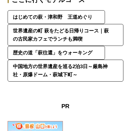
ここに行くモデルコース
はじめての萩・津和野 王道めぐり
世界遺産の町 萩をたどる日帰りコース｜萩
の古民家カフェでランチも満喫
歴史の道「萩往還」をウォーキング
中国地方の世界遺産を巡る2泊3日～厳島神
社・原爆ドーム・萩城下町～
PR