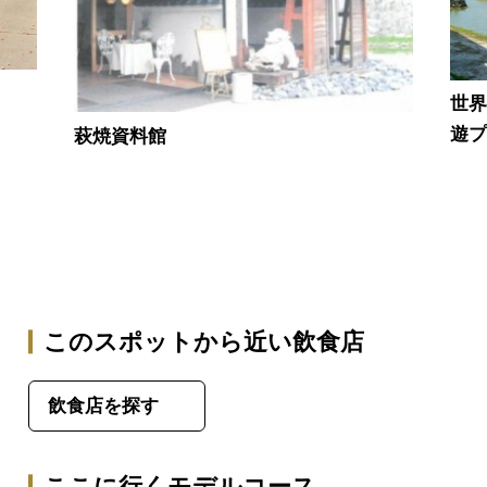
世
遊
萩焼資料館
このスポットから近い飲食店
飲食店を探す