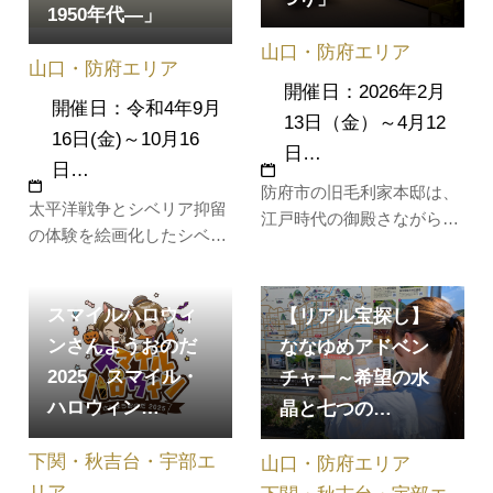
1950年代―」
山口・防府エリア
山口・防府エリア
開催日：2026年2月
開催日：令和4年9月
13日（金）～4月12
16日(金)～10月16
日…
日…
防府市の旧毛利家本邸は、
太平洋戦争とシベリア抑留
江戸時代の御殿さながら
の体験を絵画化したシベリ
に、明治・大正の建築技術
ア・シリーズで知られる香
を詰め込んだ壮大な建物
月泰男（1911-74）。1936
で、邸宅の一部は毛利家
スマイルハロウィ
年に東京美術学校を卒業し
【リアル宝探し】
代々の宝物を所蔵する博物
た香月は、従軍と抑留によ
ンさんようおのだ
ななゆめアドベン
館として公開されていま
って画業の中断を余儀なく
2025 スマイル・
チャー～希望の水
す。雪舟筆「四季山水図」
されながらも、1950年代末
をはじめとする国宝などを
ハロウィン…
晶と七つの…
に独特の画風を確立するま
入れ替えつつ展示してお
で試行錯誤を続けました。
り、ひなまつりの時…
下関・秋吉台・宇部エ
山口・防府エリア
本展では…
リア