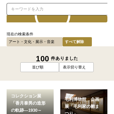
検索
現在の検索条件
すべて解除
アート・文化・展示・音楽
100
件ありました
並び順
表示切り替え
コレクション展
毛利博物館 企画
「香月泰男の造形
展「毛利家の雛ま
の軌跡―1930～
つり」