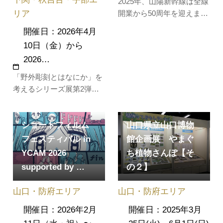
2025年、山陽新幹線は全線
リア
開業から50周年を迎えまし
た。これを記念して、山口
開催日：2026年4月
県立山口博物館では特別展
10日（金）から
「山陽新幹線50年展」を開
2026…
催します。今のJRが国鉄
(日本国有鉄道)だった時代
「野外彫刻とはなにか」を
の1975年3月10日に、新大
考えるシリーズ展第2弾、
阪〜博多区間で全線開業し
今回は1960年に山内壮夫に
た山陽新幹線。50年にわた
よって制作され、今も宇部
り西日本を…
ショートフィルム
山口県立山口博物
市内に設置されているセメ
ント製の彫刻「鳥とあそぼ
フェスティバル in
館企画展 やまぐ
う」がテーマです。展示で
YCAM 2026
ち植物さんぽ【そ
は石炭産業とセメントの関
supported by …
の２】
係やセメント彫刻の系譜を
辿るとともに、2024年から
山口・防府エリア
山口・防府エリア
山内壮夫…
開催日：2026年2月
開催日：2025年3月