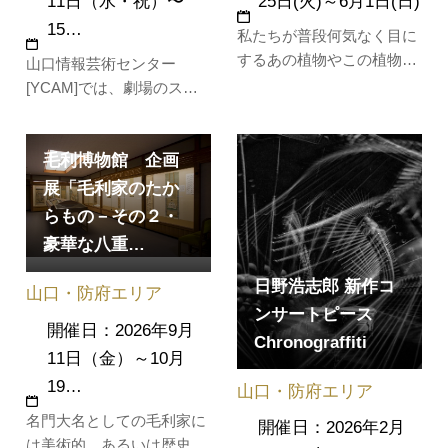
11日（水・祝）〜
25日(火)～6月1日(日)
15…
私たちが普段何気なく目に
するあの植物やこの植物、
山口情報芸術センター
実はすごい植物だった
[YCAM]では、劇場のスク
――――！？この企画展で
リーンで観る機会の少ない
は、2024年春の企画展「や
世界の短編映画を上映する
まぐち植物さんぽ【１】～
毛利博物館 企画
「ショートショート フィル
植物って、すごい、おもし
ムフェスティバル & アジ
展「毛利家のたか
ろい、ふしぎ！～」で、紹
ア」と連携し、「ショート
らもの－その２・
介しきれなかった山口県内
フィルム フェスティバル in
豪華な八重…
外に生息する植物を中心
YCAM」を開催します。
に、そのすごさやお…
YCAMでの開催が4回目と
日野浩志郎 新作コ
山口・防府エリア
なる今回は、話…
ンサートピース
開催日：2026年9月
Chronograffiti
11日（金）～10月
19…
山口・防府エリア
名門大名としての毛利家に
開催日：2026年2月
は美術的、あるいは歴史的