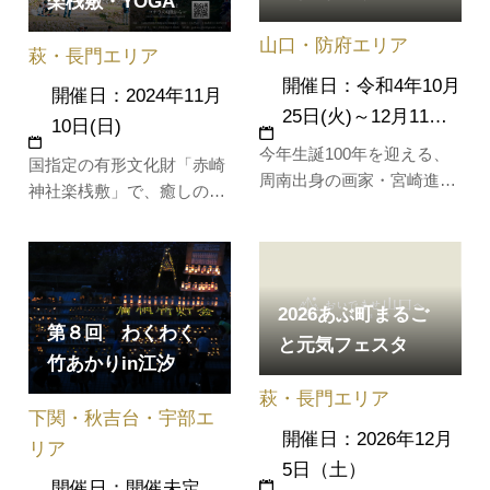
ジパフォーマンス、グルメ
楽桟敷・YOGA
公園音楽祭」、「TOKIWA
スタンプ…
山口・防府エリア
レイクサイドミュージッ
萩・長門エリア
ク」などの音…
開催日：令和4年10月
開催日：2024年11月
25日(火)～12月11…
10日(日)
今年生誕100年を迎える、
国指定の有形文化財「赤崎
周南出身の画家・宮崎進
神社楽桟敷」で、癒しのヨ
（1922－1973）。4年間の
ガを体験いただきます。ヨ
シベリア抑留から帰国後、
ガの後はキッチンカー「う
人間をテーマにした独特な
ふふごはん」特製のケーキ
表現で高い評価を得ます
＆ハーブティをお楽しみく
が、80年代になると、シベ
2026あぶ町まるご
ださい(朝と夕方の2部開
第８回 わくわく
リアをテーマに抽象的な表
と元気フェスタ
催)。「赤崎神社楽桟敷」は
竹あかりin江汐
現を試みるようになりま
江戸時代からある屋外劇
す。人物から風景へと移っ
萩・長門エリア
場。自然と歴史を感じる楽
下関・秋吉台・宇部エ
てゆく画業の変遷…
桟敷の中で…
開催日：2026年12月
リア
5日（土）
開催日：開催未定