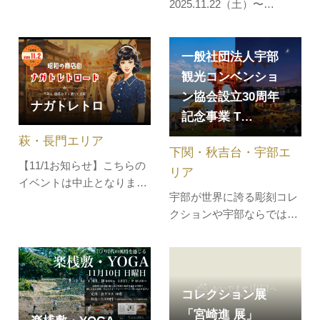
2025.11.22（土）〜
す。
11.24（月・祝）2泊3日鑑
賞の秋【プレコンサートイ
ベント】11月23日（日）
一般社団法人宇部
14:00～16:00あなたに贈
観光コンベンショ
る、とっておきの映画音楽
ン協会設立30周年
ナガトレトロ
映画製作にまつわるエピソ
記念事業 T…
ードを弁士の喋りに乗せ
萩・長門エリア
て、カルテットが奏でる映
下関・秋吉台・宇部エ
画音楽で、お楽しみいただ
【11/1お知らせ】こちらの
リア
きます。出…
イベントは中止となりまし
宇部が世界に誇る彫刻コレ
た地域の企業と高校生がつ
クションや宇部ならではの
くる昭和レトロなイベント
食、音楽を楽しめるイベン
「ナガトレトロ」が一日限
トです。昼は日常の公園空
定で今年も開催されます。
間を活用し、夜は常盤湖を
今年は場所を移して仙崎・
ライトアップすることで、
みすゞ通りにナガトレトロ
コレクション展
昼と夜で異なる魅力を演出
ードが出現！露店、ステー
「宮崎進 展」
します。会場では「ときわ