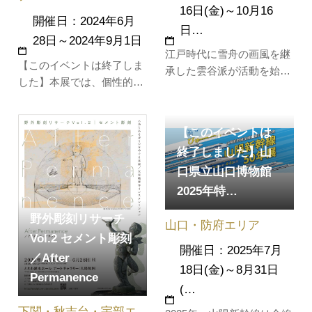
16日(金)～10月16
開催日：2024年6月
日…
28日～2024年9月1日
江戸時代に雪舟の画風を継
【このイベントは終了しま
承した雲谷派が活動を始め
した】本展では、個性的な
る以前にも、山口には雪舟
キャラクターや心あたたま
の弟子筋につながる画家た
るストーリーが描かれる絵
ちが存在しました。この展
【このイベントは
本作家・宮西達也の魅力的
示では、室町時代末期に活
な作品の世界を紹介しま
終了しました】山
動した雪舟流の画人たちの
す！『にゃーご』や『おと
口県立山口博物館
作品をご紹介します。
うさんはウルトラマン』な
2025年特…
どの人気絵本原画に加え、
作家活動の原点ともいえる
野外彫刻リサーチ
山口・防府エリア
学生時代の…
Vol.2 セメント彫刻
開催日：2025年7月
／After
18日(金)～8月31日
Permanence
(…
下関・秋吉台・宇部エ