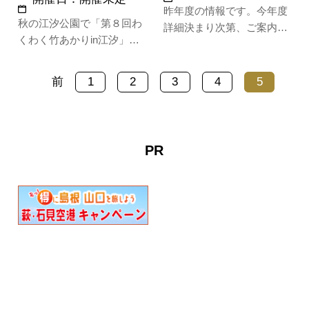
昨年度の情報です。今年度
秋の江汐公園で「第８回わ
詳細決まり次第、ご案内致
くわく竹あかりin江汐」を
します。
開催します！大自然を満喫
しながら和太鼓の演奏やバ
前
1
2
3
4
5
ンド演奏などのステージシ
ョー、竹細工作りを体験で
きるコーナーもあり大人か
ら子どもまで楽しめるイベ
PR
ントが盛りだくさん！夕方
からは竹とうろうの点火セ
レモニー…