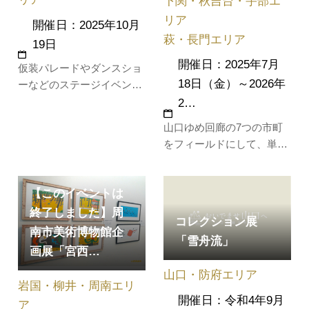
下関・秋吉台・宇部エ
リア
開催日：2025年10月
萩・長門エリア
19日
開催日：2025年7月
仮装パレードやダンスショ
18日（金）～2026年
ーなどのステージイベント
をはじめ、様々なブース出
2…
展やマルシェを開催。友達
山口ゆめ回廊の7つの市町
や恋人、家族と一緒に仮装
をフィールドにして、単な
してスマイル・ハロウィン
る謎解きだけでなく、その
パーティーを楽しもう！
場でしか味わうことのでき
【このイベントは
ない体験やサービス、食等
を楽しむことができる”謎解
終了しました】周
コレクション展
き×まち歩き”イベント。圏
南市美術博物館企
「雪舟流」
域内にちりばめられた全95
画展「宮西…
個のクエストをクリアし
山口・防府エリア
て、暗号を解きな…
岩国・柳井・周南エリ
開催日：令和4年9月
ア