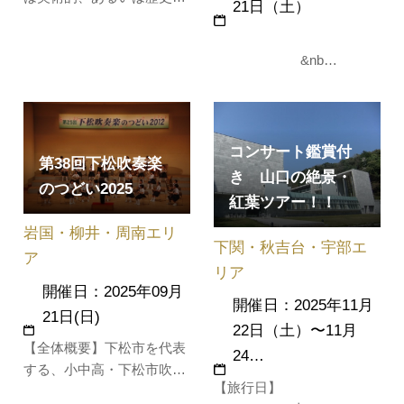
21日（土）
にすぐれた｢たからもの｣が
多く残されています。その
&nb…
うち、毛利家の高い格式を
今に伝える八重姫の婚礼道
具を紹介する企画展です。
コンサート鑑賞付
第38回下松吹奏楽
き 山口の絶景・
のつどい2025
紅葉ツアー！！
岩国・柳井・周南エリ
下関・秋吉台・宇部エ
ア
リア
開催日：2025年09月
開催日：2025年11月
21日(日)
22日（土）〜11月
【全体概要】下松市を代表
24…
する、小中高・下松市吹奏
【旅行日】
楽団による合同演奏会で