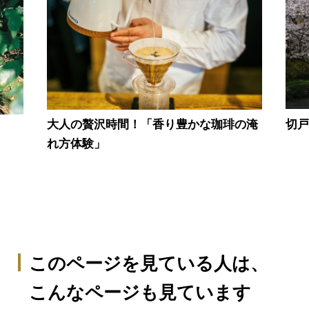
切
大人の贅沢時間！「香り豊かな珈琲の淹
れ方体験」
このページを見ている人は、
こんなページも見ています