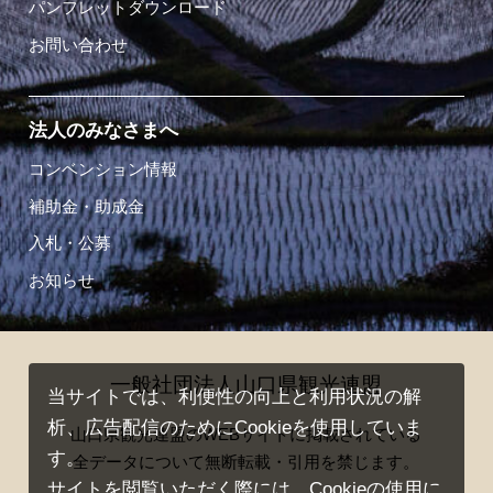
パンフレットダウンロード
お問い合わせ
法人のみなさまへ
コンベンション情報
補助金・助成金
入札・公募
お知らせ
一般社団法人山口県観光連盟
当サイトでは、利便性の向上と利用状況の解
析、広告配信のためにCookieを使用していま
山口県観光連盟のWEBサイトに掲載されている
す。
全データについて無断転載・引用を禁じます。
サイトを閲覧いただく際には、Cookieの使用に