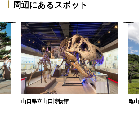
周辺にあるスポット
山口県立山口博物館
亀