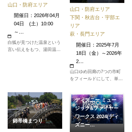
山口・防府エリア
白壁の町並みを散策しま
山口・防府エリア
す。
開催日：2026年04月
下関・秋吉台・宇部エ
04日 (土）10:00
リア
～…
萩・長門エリア
白狐が見つけた温泉という
開催日：2025年7月
言い伝えをもつ、湯田温泉
18日（金）～2026年
の春のお祭り「湯田温泉白
2…
狐まつり」。山口市三大祭
りのひとつに数えられるイ
山口ゆめ回廊の7つの市町
ベントで、温泉への感謝の
をフィールドにして、単な
気持ちと、お湯がいつまで
る謎解きだけでなく、その
も湧き続けるよう祈りを込
場でしか味わうことのでき
めて、毎年４月に開催され
ディズニー ミュー
ない体験やサービス、食等
ます。祭り初日の夜には、
を楽しむことができる”謎解
ジック&ファイヤー
白狐姿の…
き×まち歩き”イベント。圏
ワークス 2024(ディ
錦帯橋まつり
域内にちりばめられた全95
ズニー…
個のクエストをクリアし