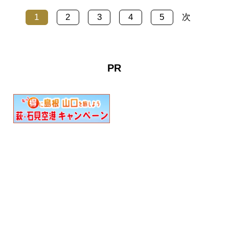
すゞ」の詩をテーマにした
たインスタレーション作品
1
2
3
4
5
次
灯りイベント「音信川うた
を、山口市の中心市街地や
あかり」を実施していま
史跡で公開する展示シリー
す。第8回目となる「うた
ズ「Yamaguchi
あかり」は二部構成で開催
Seasonal（やまぐちシーズ
PR
されます。クリスマスと冬
ナル）2026」の一環とし
本番、それぞ…
て、坂本龍一＋YCAMのイ
ンスタレーション作品
《Forest S…