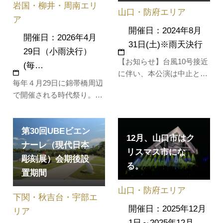
岩国・柳井・周南エリ
て、"勇者レ…
山口・防府エリア
ア
開催日：2024年8月
開催日：2026年4月
31日(土)※雨天決行
29日（小雨決行）
【お知らせ】台風10号接近
(毎…
に伴い、本公演は中止とな
毎年４月29日に錦帯橋周辺
りました。詳しくはこちら
で開催される時代祭り。江
をご覧ください。
戸時代の参勤交代を再現し
(2024.8.28) ディズニーの名
た大名行列や奴道中が錦帯
曲にのせて贈る、音楽と花
第30回UBEビエン
橋を練り歩きます。また周
火のエンターテイメントシ
12月、山口市はク
辺では岩国藩鉄砲隊の演武
ナーレ（現代日本
ョー。日本劇場公開から10
リスマス市にな
や岩国太鼓の演奏など、
周年を迎えた『アナと雪の
彫刻展）会期後設
る。
様々なイベントが行われま
女王』を中心に、時代を超
置期間
す。当日は交通規制が行わ
えて愛さ…
山口・防府エリア
れます。詳しくは、特設サ
下関・秋吉台・宇部エ
イトをご確…
開催日：2025年12月
リア
1日～2025年12月