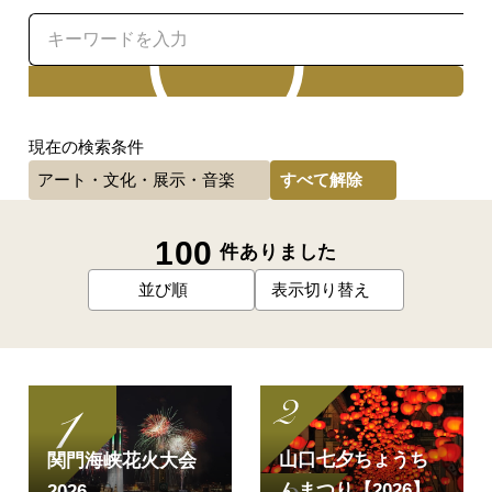
検索
現在の検索条件
すべて解除
アート・文化・展示・音楽
100
件ありました
並び順
表示切り替え
山口七夕ちょうち
関門海峡花火大会
んまつり【2026】
2026