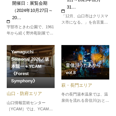
開催日：展覧会期
31…
（2024年10月27日～
「12月、山口市はクリスマ
20…
ス市になる。」を合言葉
宇部市ときわ公園で、1961
に、市内各所で「灯り」や
年から続く野外彫刻展で
「音楽」、「美術・舞
す。2024年3月26日には
台」、「食」、その他のイ
「最も長く続いている野外
ベントを開催します。歴史
Yamaguchi
彫刻展」として、ギネス世
に抱かれた山口の街がクリ
界記録™に認定されまし
Seasonal 2026／坂
スマス一色に！期間中はイ
た。2024年秋開催の第30回
音信川うたあかり
ルミネーションが山口をロ
本龍一＋YCAM
展では、28か国183点の応
マンチックに演出します。
vol.8
《Forest
募作品から入選作品30点が
室町時代に山口…
Symphony》
選ばれ、その中の15点が野
萩・長門エリア
外彫刻とし…
山口・防府エリア
冬の長門湯本温泉では、温
泉街を流れる音信川(おとず
山口情報芸術センター
れがわ)を舞台に、長門市出
［YCAM］では、YCAMが
身の童謡詩人「金子み
これまで制作／発表してき