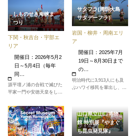
る花火は大迫力です！ ２日
い」と、「切篭」と呼ばれ
サタフラ(周防大島
(日)の萩アオハル祭では、
る燈篭を付けた七夕飾りを
しものせき海峡ま
サタデーフラ）
ステージイベントや飲食の
持つ女達の上品で美しい行
つり
出店などが行われ、子ども
列が、境内の鬼石と呼ばれ
岩国・柳井・周南エリ
たちの思い出に残ること間
る石を周る…
下関・秋吉台・宇部エ
違いな…
ア
リア
開催日：2025年7月
開催日：2026年5月2
19日～8月30日まで
日～5月4日（毎年
の…
同…
明治時代に3,913人にも及
源平壇ノ浦の合戦で滅びた
ぶハワイ移民を輩出し、ハ
平家一門や安徳天皇をしの
ワイとの絆の強い周防大
ぶ「先帝祭」や数十隻の船
島。今年もアロハな夏を迎
に鎧武者が乗り込み源平両
えるに当たって、夏休み期
山口県立山口博物
軍の紅白ののぼり幟をたな
間の毎週土曜日にフラを披
びかせて行われる「源平船
館 特別展『やまぐ
露するサタデーフラ、略し
合戦」など、豪華多彩なイ
ち昆虫発見隊』
て「サタフラ」を開催しま
ベントが関門海峡沿いの各