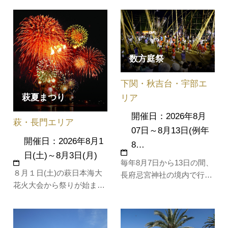
ることのできない駐屯地の
ショー」。スタジオジブリ
グラウンドを舞台に、音楽
が“スタジオ開き”を行い、
共に花火を楽しむことがで
日本テレビが「風の谷のナ
きます。会場には、出店の
ウシカ」を初放送した1985
数方庭祭
飲食販売や自衛隊音楽隊・
年を起点に、令和へと移り
地域の演奏団体による生演
変わる社会の様子をたどり
下関・秋吉台・宇部エ
奏などが会場を盛り上げフ
ながら、ジブリ作品の…
ィナーレ…
萩夏まつり
リア
開催日：2026年8月
萩・長門エリア
07日～8月13日(例年
開催日：2026年8月1
8…
日(土)～8月3日(月)
毎年8月7日から13日の間、
８月１日(土)の萩日本海大
長府忌宮神社の境内で行わ
花火大会から祭りが始まり
れる夏祭り。2本をつなぎ
ます。美しい色とりどりの
合わせて作られた大幟と呼
花火が夜空を彩り、周りに
ばれる長さ20～30ｍの竹を
障害物のない海岸線から見
担ぐ男達の勇壮な「幟舞