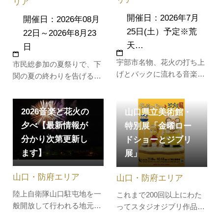
リア
開催日：2026年7月
開催日：2026年08月
25日(土）予定※荒
22日～2026年8月23
天…
日
宇部市名物、花火の打ち上
市民総参加の夏祭りで、下
げとバックに流れる音楽を
関の夏の終わりを告げるお
コンピュータ制御でシンク
祭り。海峡ゆめ広場をメイ
ロさせる“音楽花火”が名物
ン会場に、JR下関駅から唐
の、例年約3万人以上が訪
2026音楽と花火の
戸周辺の各所でたくさんの
山口県立美術館・
れる人気イベントです。会
夜店が並び、歌と踊りをテ
夕べ【最新情報が
特別展「金曜ロー
場となる宇部港はJR琴芝駅
ーマに街全体が賑やかに盛
分かり次第更新し
ドショーとジブリ
から徒歩約15分とアクセス
り上がります。約2000人の
ます】
展」
も良好。会場近くには多く
踊り手が参加する最終日の
の屋台が並び、地元グ…
平家踊りの総踊りや、朝鮮
山口・防府エリア
山口・防府エリア
通信使行…
陸上自衛隊山口駐屯地を一
これまで200回以上にわた
般開放して行われる地元で
ってスタジオジブリ作品を
人気のお祭りです。日頃見
放送してきた「金曜ロード