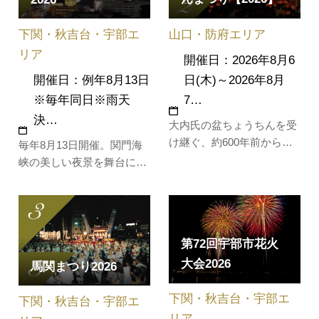
山口・防府エリア
下関・秋吉台・宇部エ
リア
開催日：2026年8月6
日(木)～2026年8月
開催日：例年8月13日
7…
※毎年同日※雨天
決…
大内氏の盆ちょうちんを受
け継ぐ、約600年前から続
毎年8月13日開催。関門海
く伝統のお祭りです。室町
峡の美しい夜景を舞台に、
時代、大内盛見がお盆の夜
福岡の門司と山口の下関の
に先祖の冥福を祈るため、
両岸から関門海峡をはさん
笹竹の高灯籠に火をともし
で約18,000発の華麗な花火
たのが始まりと伝えられて
が打ち上げられる日本有数
第72回宇部市花火
います。竹に付けられた数
の花火大会のひとつです。
万個の紅ちょうちんが街中
大会2026
2026年の関門海峡花火大会
馬関まつり2026
を幻想的な光で包み、イベ
は、大迫力の一尺玉40連発
ントも盛…
下関・秋吉台・宇部エ
や「水中花火」、そして毎
下関・秋吉台・宇部エ
年話題の…
リア