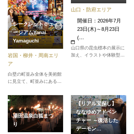
す。各会場で繰り広げられ
地で繰り広げられます。 姉
山口・防府エリア
るアロハ（親愛）な心のフ
妹都市ひろばを会場とした
ラをお楽し…
開催日：2026年7月
「…
シークレットミュ
23日(木)～8月23日
ージアムYanai
(…
Yamaguchi
山口県の昆虫標本の展示に
岩国・柳井・周南エリ
加え、イラストや体験型コ
ンテンツを通して、昆虫た
ア
ちの暮らしや驚きの生態
白壁の町並み全体を美術館
を、子どもから大人まで楽
に見立て、町並みにある空
しみながら学べる内容とな
き店舗等の未活用スペース
っています。身近にいなが
にアートスポットを設置
ら、実はあまり知られてい
し、分散型のミュージアム
【リアル宝探し】
ない昆虫にスポットを当
としてこれまでにない見ど
ななゆめアドベン
て、県内ならではの昆虫
湯田温泉白狐まつ
ころを創出します。柳井市
や、地域文化と…
チャー ～復活した
り
の歴史を元に展示ストーリ
デーモン…
ーを展開し、新たな視点で