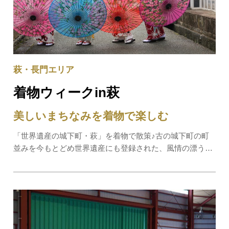
萩・長門エリア
着物ウィークin萩
美しいまちなみを着物で楽しむ
「世界遺産の城下町・萩」を着物で散策♪古の城下町の町
並みを今もとどめ世界遺産にも登録された、風情の漂うま
ち・萩。その町並みに似合う”着物”を着て、まち歩きを楽
しんでいただくイベントです。着物を着ることで、日常と
はまた違った「和」の世界を楽…