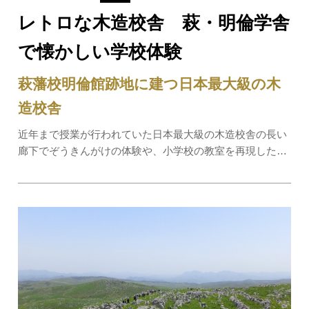
レトロな木造校舎 萩・明倫学舎
で懐かしい学校体験
萩藩校明倫館跡地に建つ日本最大級の木
造校舎
近年まで授業が行われていた日本最大級の木造校舎の長い
廊下でぞうきんがけの体験や、小学校の教室を再現した復
元教室で朗唱や書道を体験し、昔ながらの食器を使った学
校給食を堪能。