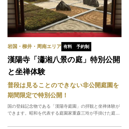
岩国・柳井・周南エリア
有料
予約制
漢陽寺「瀟湘八景の庭」特別公開
と坐禅体験
普段は見ることのできない非公開庭園を
期間限定で特別公開！
国の登録記念物である「漢陽寺庭園」の拝観と坐禅体験が
できます。昭和を代表する庭園家重森三玲が手掛けた庭園
の中で、通常は非公開となっている庭園「瀟湘八景の庭」
を特別公開します。さらに「瀟湘八景の庭」を前にしての