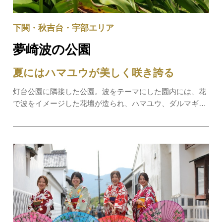
下関・秋吉台・宇部エリア
夢崎波の公園
夏にはハマユウが美しく咲き誇る
灯台公園に隣接した公園。波をテーマにした園内には、花
で波をイメージした花壇が造られ、ハマユウ、ダルマギ
ク、スイセンハマヒルガオなど、角島自生の草花も１年を
通して咲き競います。特に「下関市の花」になっているハ
マユウの群生地は、７月中旬から８月上旬に見…