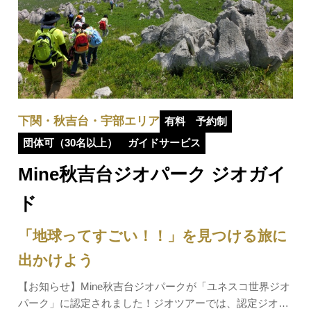
下関・秋吉台・宇部エリア
有料
予約制
団体可（30名以上）
ガイドサービス
Mine秋吉台ジオパーク ジオガイ
ド
「地球ってすごい！！」を見つける旅に
出かけよう
【お知らせ】Mine秋吉台ジオパークが「ユネスコ世界ジオ
パーク」に認定されました！ジオツアーでは、認定ジオガ