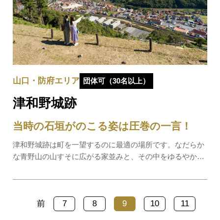
山口・防府エリア
団体可（30名以上）
津和野城跡
当時の石垣がのこる姿は圧巻の一言！
津和野城跡は町を一望するのに最適の場所です。なだらか
な青野山の山すそに広がる家並みと、その中をゆるやかに
流れる津和野川を一望できます。毎年、秋から冬にかけて
町を包み込む朝霧が城下町をすっぽり覆い、城跡の石垣が
朝霧に浮かぶ姿は、まるで「天空の城」です…
前
7
8
9
10
11