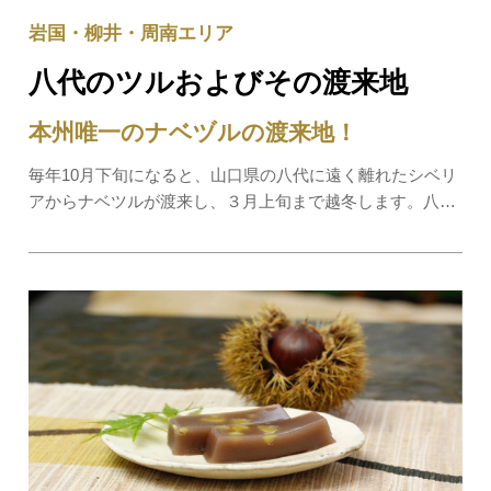
岩国・柳井・周南エリア
八代のツルおよびその渡来地
本州唯一のナベヅルの渡来地！
毎年10月下旬になると、山口県の八代に遠く離れたシベリ
アからナベツルが渡来し、３月上旬まで越冬します。八代
は、周囲を小高い山に囲まれた標高300ｍ～350ｍの小さな
盆地で、本州で唯一のツル渡来地です。また近代日本で他
の地域に先駆け、生きものの保護をはじめた…