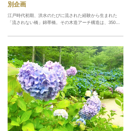
別企画
江戸時代初期、洪水のたびに流された経験から生まれた
「流されない橋」錦帯橋。その木造アーチ構造は、350年
前から変わらず、改善の余地がないと言われるほど必要最
低限の部材で完璧に構成されています。本体験では、錦帯
橋を緻密に再現した1/5模型を、橋守職人のアド…