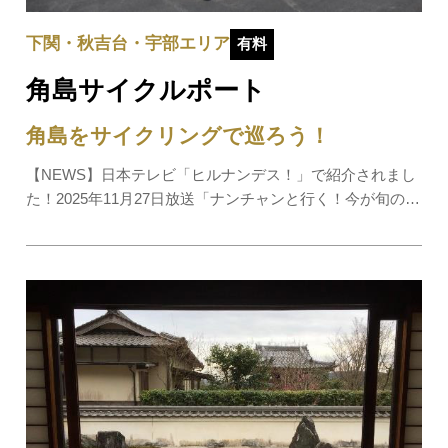
下関・秋吉台・宇部エリア
有料
角島サイクルポート
角島をサイクリングで巡ろう！
【NEWS】日本テレビ「ヒルナンデス！」で紹介されまし
た！2025年11月27日放送「ナンチャンと行く！今が旬の山
口でテンション爆上げツアー」自動車では見過ごしてしま
う風景や狭い路地など自転車ならではの角島を感じること
ができます。普通自転車や電動アシスタント自…