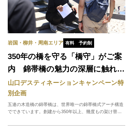
岩国・柳井・周南エリア
有料
予約制
350年の橋を守る「橋守」がご案
内 錦帯橋の魅力の深層に触れ…
山口デスティネーションキャンペーン特
別企画
五連の木造橋の錦帯橋は、世界唯一の錦帯橋式アーチ構造
でできています。創建から350年以上、幾度もの架け替え
を経ながらも地元の職人たちによって、口伝えのほか、古
くは1699年に遡る図面や、型板などを基に、木組みの工法