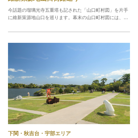
今話題の瑠璃光寺五重塔も記された「山口町村図」を片手
に維新策源地山口を巡ります。幕末の山口町村図には、当
時の長州藩主・毛利敬親公が藩庁を山口に移した時の様子
が描かれており、幕末の有事に備えた策源地づくりの計画
も追記されています。古地図と現在の様子を…
下関・秋吉台・宇部エリア