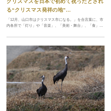
クリスマスを日本で初めて祝ったとされ
る“クリスマス発祥の地”…
「12月、山口市はクリスマス市になる。」を合言葉に、市
内各所で「灯り」や「音楽」、「美術・舞台」、「食」、
その他のイベントを開催します。歴史に抱かれた山口の街
がクリスマス一色に！期間中はイルミネーションが山口を
ロマンチックに演出します。室町時代に山口…