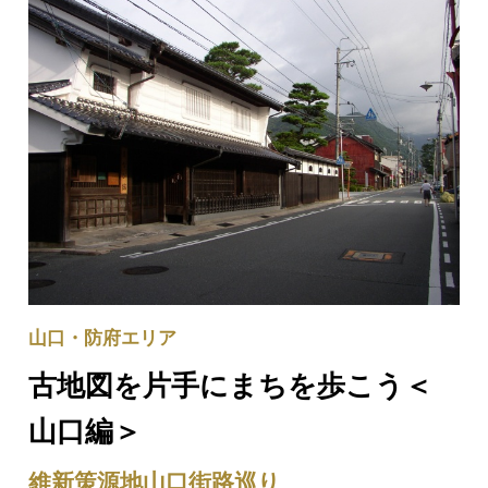
山口・防府エリア
古地図を片手にまちを歩こう＜
山口編＞
維新策源地山口街路巡り