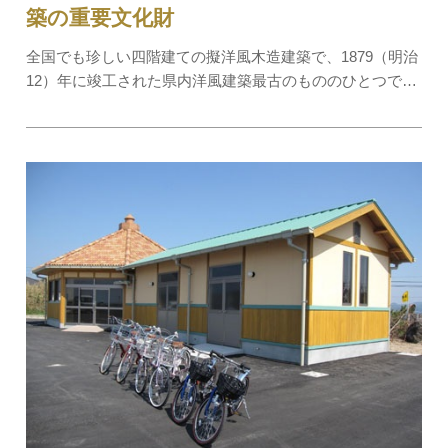
築の重要文化財
全国でも珍しい四階建ての擬洋風木造建築で、1879（明治
12）年に竣工された県内洋風建築最古のもののひとつで
す。この地は、古くから海上交通の要所として栄え、この
建物は、小方謙九郎を施主として、迎賓及び宿泊施設とし
て利用されました。全国的にも珍しい4階建て…