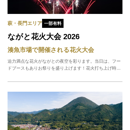
萩・長門エリア
一部有料
ながと花火大会 2026
湊魚市場で開催される花火大会
迫力満点な花火がながとの夜空を彩ります。当日は、フー
ドブースもありお祭りを盛り上げます！花火打ち上げ時間
／20:00〜飲食ブース／16:00〜22:00周辺の駐車場は大変混
雑しますので、ご来場の際はご注意ください。無料のシャ
トルバスを運行（フジ長門店〜湊市場）17:…