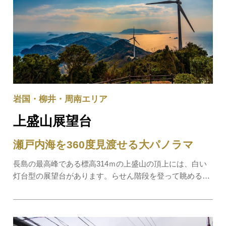
岩国・柳井・周南エリア
上盛山展望台
瀬戸内海を360度見渡せる大パノラマ
長島の最高峰である標高314ｍの上盛山の頂上には、白い
灯台型の展望台があります。らせん階段を登って眺める景
色は、360度のパノラマビューで、瀬戸内海の絶景を一度
に堪能することができます。晴れた日は四国の佐田岬や大
分の国東半島が望めます。展望台の周囲にはサ…