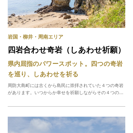
岩国・柳井・周南エリア
四岩合わせ奇岩（しあわせ祈願）
県内屈指のパワースポット。四つの奇岩
を巡り、しあわせを祈る
周防大島町には古くから島民に崇拝されていた４つの奇岩
があります。いつからか幸せを祈願しながらその４つの奇
岩を巡る旅を四岩合わせ奇岩（しあわせ祈願）と呼ぶよう
になり、この四カ所をお参りすればしあわせになれるとい
われています。①立岩(たていわ)：県道沿い…