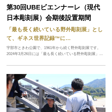
第30回UBEビエンナーレ（現代
日本彫刻展）会期後設置期間
「最も長く続いている野外彫刻展」とし
て、ギネス世界記録™に…
宇部市ときわ公園で、1961年から続く野外彫刻展です。
2024年3月26日には「最も長く続いている野外彫刻展」と
して、ギネス世界記録™に認定されました。2024年秋開催
の第30回展では、28か国183点の応募作品から入選作品30
点が選ばれ、その中の15点が野外彫刻とし…