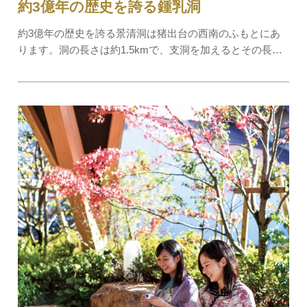
約3億年の歴史を誇る鍾乳洞
約3億年の歴史を誇る景清洞は猪出台の西南のふもとにあ
ります。洞の長さは約1.5kmで、支洞を加えるとその長さ
は増加。この洞は約1000年前に発見された鍾乳洞で、700
余年の昔、壇の浦の合戦に敗れた平家の主将平景清が長ら
く潜んでいたと伝えられています。景清洞探検…