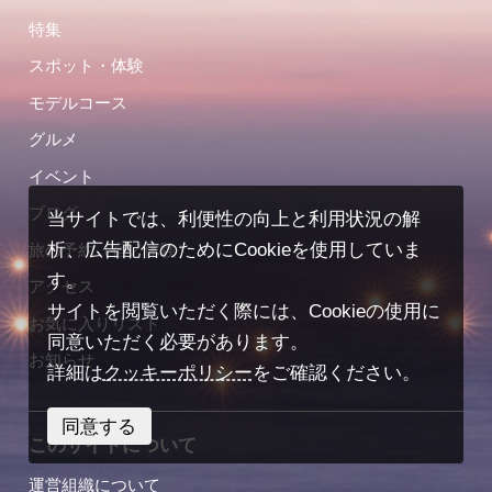
特集
スポット・体験
モデルコース
グルメ
イベント
ブログ
当サイトでは、利便性の向上と利用状況の解
析、広告配信のためにCookieを使用していま
旅の予約（宿／体験）
す。
アクセス
サイトを閲覧いただく際には、Cookieの使用に
お気に入りリスト
同意いただく必要があります。
お知らせ
詳細は
クッキーポリシー
をご確認ください。
同意する
このサイトについて
運営組織について