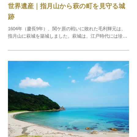
世界遺産｜指月山から萩の町を見守る城
跡
1604年（慶長9年）、関ケ原の戦いに敗れた毛利輝元は、
指月山に萩城を築城しました。萩城は、江戸時代には珍し
く周囲を石垣と土塀で囲った本格的な山城で、指月山に築
城されたことから「指月城」とも呼ばれていました。1874
年（明治7年）に解体されてしまいましたが、…