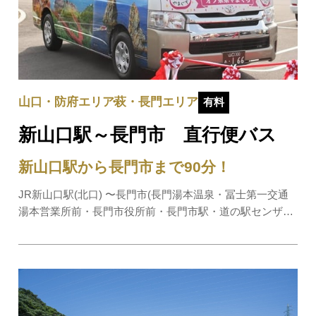
山口・防府エリア
萩・長門エリア
有料
新山口駅～長門市 直行便バス
新山口駅から長門市まで90分！
JR新山口駅(北口) 〜長門市(長門湯本温泉・冨士第一交通
湯本営業所前・長門市役所前・長門市駅・道の駅センザキ
ッチン)間の直行便バスが運行されています。※1日４往
復、毎日運行します。※直行便はジャンボタクシー（定員
9名）により運行しますが、利用状況に応じて増…