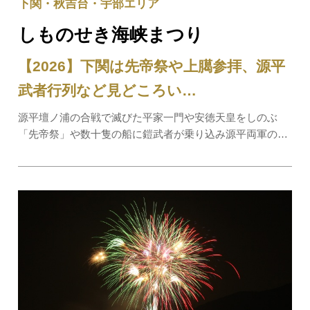
下関・秋吉台・宇部エリア
しものせき海峡まつり
【2026】下関は先帝祭や上臈参拝、源平
武者行列など見どころい…
源平壇ノ浦の合戦で滅びた平家一門や安徳天皇をしのぶ
「先帝祭」や数十隻の船に鎧武者が乗り込み源平両軍の紅
白ののぼり幟をたなびかせて行われる「源平船合戦」な
ど、豪華多彩なイベントが関門海峡沿いの各地で繰り広げ
られます。 姉妹都市ひろばを会場とした「…