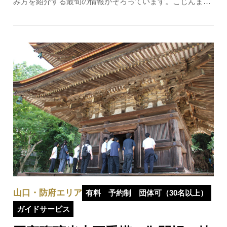
み方を紹介する最旬の情報がそろっています。こじんまり
としたエリアに、いろんな飲食店がぎゅぎゅっとつまった
湯田温泉。「狐の足あと」では、そんな湯田温泉の街歩き
に役立つ情報や、ここ湯田温泉…
山口・防府エリア
有料
予約制
団体可（30名以上）
ガイドサービス