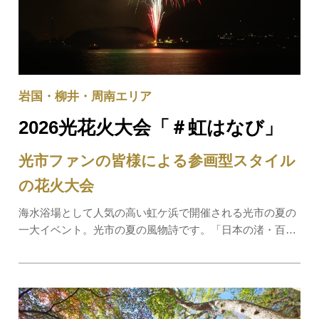
岩国・柳井・周南エリア
2026光花火大会「＃虹はなび」
光市ファンの皆様による参画型スタイル
の花火大会
海水浴場として人気の高い虹ケ浜で開催される光市の夏の
一大イベント。光市の夏の風物詩です。「日本の渚・百
選」「快水浴場百選」など数多くの選定を受けている西日
本屈指の虹ケ浜海水浴場の沖合約300ｍの海上から約3,000
発（予定）の花火が打ち上げられ、夏の夜空を…