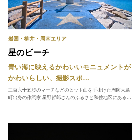
岩国・柳井・周南エリア
星のビーチ
青い海に映えるかわいいモニュメントが
かわいらしい、撮影スポ…
三百六十五歩のマーチなどのヒット曲を手掛けた周防大島
町出身の作詞家 星野哲郎さんのふるさと和佐地区にあるビ
ーチです。穏やかな浜辺を守るように2基の突堤がシンメ
トリーに並び、その先に星がデザインされた風向計のモニ
ュメントが建ちます。ドライブやサイクリン…