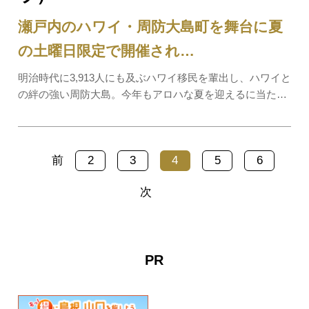
瀬戸内のハワイ・周防大島町を舞台に夏
の土曜日限定で開催され…
明治時代に3,913人にも及ぶハワイ移民を輩出し、ハワイと
の絆の強い周防大島。今年もアロハな夏を迎えるに当たっ
て、夏休み期間の毎週土曜日にフラを披露するサタデーフ
ラ、略して「サタフラ」を開催します。各会場で繰り広げ
られるアロハ（親愛）な心のフラをお楽し…
前
2
3
4
5
6
次
PR