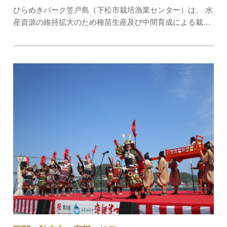
ひらめきパーク笠戸島（下松市栽培漁業センター）は、 水
産資源の維持拡大のため種苗生産及び中間育成による栽培
漁業の推進や、下松市の代表的な観光資源である「笠戸ひ
らめ」、「笠戸とらふぐ」などの養殖に取組んでいます。
広さ約71平方メートル・日本最大規模のタ…