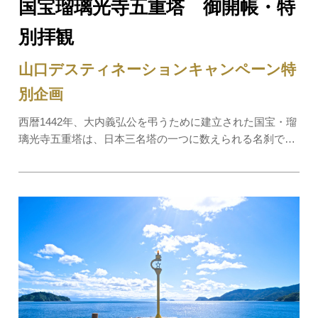
国宝瑠璃光寺五重塔 御開帳・特
別拝観
山口デスティネーションキャンペーン特
別企画
西暦1442年、大内義弘公を弔うために建立された国宝・瑠
璃光寺五重塔は、日本三名塔の一つに数えられる名刹で
す。DC期間中の特別御開帳では、普段は外から眺めるだ
けの国宝に、濡れ縁と呼ばれる特別な場所に足を踏み入
れ、塔の内部を間近でご鑑賞いただけます。阿弥陀…