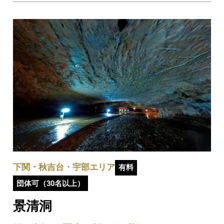
す。そんな萩焼を自分で作れる「萩焼体験」は、萩観光で
人気の高い体験メニュー！職人から直接指導を…
下関・秋吉台・宇部エリア
有料
団体可（30名以上）
景清洞