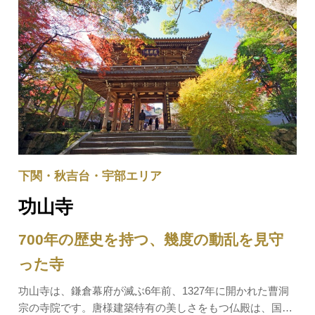
下関・秋吉台・宇部エリア
功山寺
700年の歴史を持つ、幾度の動乱を見守
った寺
功山寺は、鎌倉幕府が滅ぶ6年前、1327年に開かれた曹洞
宗の寺院です。唐様建築特有の美しさをもつ仏殿は、国宝