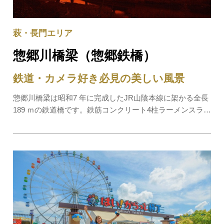
萩・長門エリア
惣郷川橋梁（惣郷鉄橋）
鉄道・カメラ好き必見の美しい風景
惣郷川橋梁は昭和7 年に完成したJR山陰本線に架かる全長
189 ｍの鉄道橋です。鉄筋コンクリート4柱ラーメンスラブ
式の堅牢で美しい鉄道橋で、鉄道ファン格好のシャッター
ポイントです。日本海の波打ち際に滑らかな曲線を描く優
れたデザインで、海に沈む夕日を背に走る…