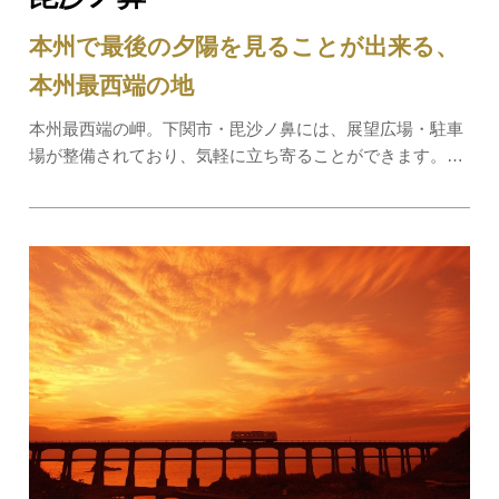
本州で最後の夕陽を見ることが出来る、
本州最西端の地
本州最西端の岬。下関市・毘沙ノ鼻には、展望広場・駐車
場が整備されており、気軽に立ち寄ることができます。遮
るものがなく視界一面に広がる日本海は絶景。九州や海に
浮かぶ島々を眺めて悠久の時にうっとり…。日中の景色も
もちろん素敵ですが、夕暮れ時がベス…