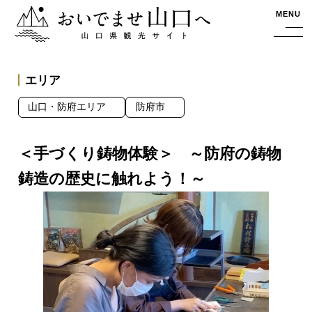
おいでませ山口へー山口県観光サイト
MENU
エリア
山口・防府エリア
防府市
＜手づくり鋳物体験＞ ～防府の鋳物
鋳造の歴史に触れよう！～