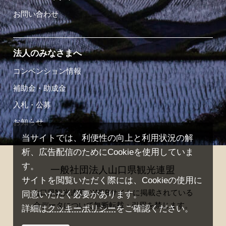
お問い合わせ
法人のみなさまへ
コンベンション情報
補助金・助成金
入札・公募
お知らせ
当サイトでは、利便性の向上と利用状況の解
析、広告配信のためにCookieを使用していま
す。
一般社団法人山口県観光連盟
サイトを閲覧いただく際には、Cookieの使用に
山口県観光連盟のWEBサイトに掲載されている
同意いただく必要があります。
全データについて無断転載・引用を禁じます。
詳細は
クッキーポリシー
をご確認ください。