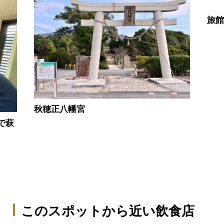
旅
秋穂正八幡宮
で萩
このスポットから近い飲食店