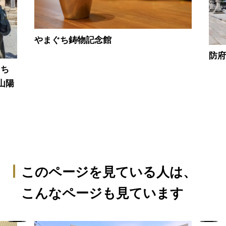
やまぐち鋳物記念館
防
まち
山陽
このページを見ている人は、
こんなページも見ています