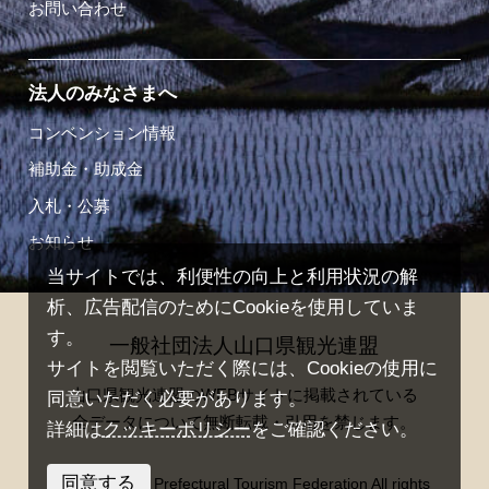
お問い合わせ
法人のみなさまへ
コンベンション情報
補助金・助成金
入札・公募
お知らせ
当サイトでは、利便性の向上と利用状況の解
析、広告配信のためにCookieを使用していま
す。
一般社団法人山口県観光連盟
サイトを閲覧いただく際には、Cookieの使用に
山口県観光連盟のWEBサイトに掲載されている
同意いただく必要があります。
全データについて無断転載・引用を禁じます。
詳細は
クッキーポリシー
をご確認ください。
同意する
© Yamaguchi Prefectural Tourism Federation All rights