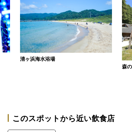
清ヶ浜海水浴場
森
このスポットから近い飲食店