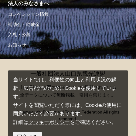
法人のみなさまへ
コンベンション情報
補助金・助成金
入札・公募
お知らせ
一般社団法人山口県観光連盟
当サイトでは、利便性の向上と利用状況の解
山口県観光連盟のWEBサイトに掲載されている
析、広告配信のためにCookieを使用していま
全データについて無断転載・引用を禁じます。
す。
サイトを閲覧いただく際には、Cookieの使用に
© Yamaguchi Prefectural Tourism Federation All rights
同意いただく必要があります。
reserved.
詳細は
クッキーポリシー
をご確認ください。