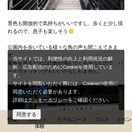
景色も開放的で気持ちがいいですし、歩くと少し揺
れるので、息子も楽しそう
公園内を歩いている様々な鳥の声も聞こえてきま
す。
当サイトでは、利便性の向上と利用状況の解
看板を見ると沢山の鳥が飛んでくるそうなので、バ
析、広告配信のためにCookieを使用していま
ードウォッチングもいいかもしれません。
す。
サイトを閲覧いただく際には、Cookieの使用に
同意いただく必要があります。
詳細は
クッキーポリシー
をご確認ください。
同意する
特集
スポット・
モデルコース
グルメ
イベン
体験