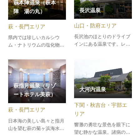
萩本陣温泉（萩本
付け体験のほか、屋外には
ンティーを開催いたしま
長沢温泉
陣 湯の丸）
バーベキューガーデンなど
す。 人気萩焼作家 金子司
も備わる大型リゾートスポ
さんによる可愛らしいティ
山口・防府エリア
ットとなっており、魅力が
ーセットに、お好…
萩・長門エリア
いっぱい。…
長沢池のほとりのドライブ
県内では珍しいカルシウ
インにある温泉です。レス
ム・ナトリウムの塩化物温
トランや宿泊設備があり、
泉で、松陰神社・東光寺の
日帰り入浴もできます。
近くにあります。情緒溢れ
る萩の城下町が再現された
湯屋街「湯の丸」では地下
２千ｍの深層から湧き出し
萩指月温泉（リゾ
大河内温泉
た、２万年の眠りから覚め
ートホテル美萩）
た神秘の湯を男女各７種類
下関・秋吉台・宇部エ
の浴槽で楽しめます。中央
萩・長門エリア
には開放的…
リア
日本海の美しい島々と指月
響灘の勇壮な景色を眼下に
山を望む萩の菊ヶ浜海水浴
望む静かな温泉。諸病の効
場に位置しており、漁り火
果も広く知られています。