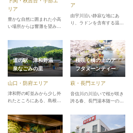
下関・秋吉台・宇部エ
倍ものラジウム含有…
ア
リア
由宇川沿い静寂な地にあ
豊かな自然に囲まれた小高
り、ラドンを含有する温泉
い場所からは響灘を望み、
です。
美肌効果もある泉質のよさ
から、常連客も多数。（送
迎バス有）響灘を眼下に望
む、お湯が自慢の鄙びた温
道の駅 津和野温
桜咲く橋の上のア
泉です。銭湯感覚でお気軽
泉なごみの里
フタヌーンティー
にお立ち寄りください。
山口・防府エリア
萩・長門エリア
津和野の町並みから少し外
音信川の川沿いで桜が咲き
れたところにある、島根県
誇る春、長門湯本随一のお
最西端の道の駅です。新鮮
花見スポット”一ノ瀬橋”に
野菜の直売所やレストラ
しつらえたテーブル席で、
ン、体験工房竹とんぼでの
温泉街の春限定スイーツを
竹細工の体験や土人形の色
たっぷり楽しむアフタヌー