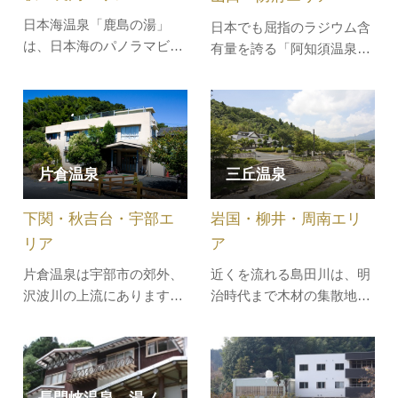
き出ている ｢…
日本海温泉「鹿島の湯」
日本でも屈指のラジウム含
は、日本海のパノラマビュ
有量を誇る「阿知須温泉」
ー、奈古沖にある鹿島や、
は、緑豊かな丘陵の田園地
日本海に沈む夕日を眺望し
帯にあります。リューマ
ながら入ることができる、
チ、神経系統諸病に効能が
「２階に浴室のある温泉」
ある無色透明の単純弱放射
です。また男女ともサウナ
能冷鉱泉です。周辺には、
片倉温泉
三丘温泉
室を完備いたしておりま
西日本最大のゴルフ場や山
す。営業中は自由にご利用
口きらら博記念公園などが
頂けます。（利用料金に含
下関・秋吉台・宇部エ
岩国・柳井・周南エリ
あります。
まれています…
リア
ア
片倉温泉は宇部市の郊外、
近くを流れる島田川は、明
沢波川の上流にあります。
治時代まで木材の集散地と
発見は江戸時代後期1817年
して栄え、当時の船頭たち
とされ、つぼ屋の正吉が湧
が手足を温めていたと伝え
き出る水を持ち帰ったのが
られている三丘温泉。ま
始まりです。
た、負傷した鶴が傷を癒し