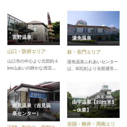
と共に山々や雄大な阿武川
間、心も身体も安らぐひと
ダムの景色を堪能できま
とき。四季折々の自然に清
す。アルカリ性単純温泉の
流のせせらぎ、源泉掛け流
肌に優しい美人の湯として
しの湯に採れたての地元食
親しまれており、露天風呂
材、心づくしのおもてなし
は源泉温度(35度)そのまま
宮野温泉
湯免温泉
で癒されます。石船温泉満
を浴槽に入れています。キ
開の桜、まぶしい新緑、紅
ャンプ場やレストラン、直
山口・防府エリア
萩・長門エリア
葉に雪景色と、鹿野の美し
売所も隣接…
い四季の…
山口市の中心より北部約４
湯免温泉ふれあいセンター
km山あいの静かな清流の
は、8/2(水)より全館通常営
ほとりに近年開かれた温
業しております。
泉。山口ふれあい館で入浴
(2023.8.2)仙崎湾にそそぐ
できます。
三隅川の清流を前にした、
山峡の田園の中にある温
由宇温泉【2021.8.1
泉。その昔、弘法大師の夢
吉見温泉（吉見温
のお告げで発見されたとい
～休業】
泉センター）
ういい伝えから「ゆめ温
泉」とも呼ばれ、通常の４
岩国・柳井・周南エリ