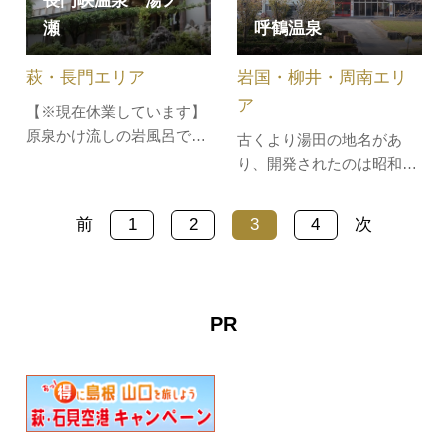
長門峡温泉 湯ノ
た、という伝説も残ってい
呼鶴温泉
瀬
ます。三丘温泉は、昭和30
年に最初の源泉が発見され
岩国・柳井・周南エリ
萩・長門エリア
た歴史の浅い温泉地です
が、昭和36年…
ア
【※現在休業しています】
原泉かけ流しの岩風呂で
古くより湯田の地名があ
す。窓からは美しい渓谷美
り、開発されたのは昭和27
を誇る阿武川のほか、かじ
年。世界屈指のラジウム含
か、岸つつじ、ほたる、紅
有量を誇り、県知事の飲用
前
1
2
3
4
次
葉など、四季折々の自然が
許可もある温泉です。万病
楽しめる温泉施設です。■
によく効くといわれ、療養
泉質：単純弱放射能温泉■
者など湯治客が絶えず訪れ
効能：神経痛、筋肉痛、関
ます。近くには、特別天然
PR
節痛、五十肩、関節のこわ
記念物ナベヅルの本州唯一
ばり、打ち身…
の渡来地があります。