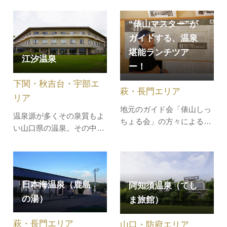
を見ながらゆったりくつろ
ぐことができます。■泉
“俵山マスター”が
質：カルシウム・ナトリウ
ガイドする、温泉
ム 塩化物温泉■効能：神経
堪能ランチツア
痛、筋肉痛、関節痛、五十
江汐温泉
ー！
肩、運動麻痺、冷え性、打
ち身、疲労回復など
下関・秋吉台・宇部エ
萩・長門エリア
リア
地元のガイド会「俵山しっ
温泉源が多くその泉質もよ
ちょる会」の方々による温
い山口県の温泉。その中
泉街ガイドウォーク(ランチ
で、湯田や湯野温泉源系と
＋温泉入浴券つき)です。俵
されるのが、江汐の天然温
山温泉を知り尽くした“俵山
泉です。無色透明な源泉
マスター”たちが、軽妙なト
は、｢つるつるっ｣とした感
ークで俵山温泉の魅力や歴
日本海温泉（鹿島
阿知須温泉（てし
触が特徴のpH8.6アルカリ
史、文化を楽しく語ってく
の湯）
ま旅館）
性。泉質は美人の湯として
れます。歩いて学んで笑っ
も効能があります。体に優
たあとは、温泉街…
萩・長門エリア
山口・防府エリア
しい冷鉱泉で 毎分９０㍑わ