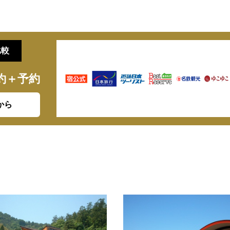
比較
約＋予約
から