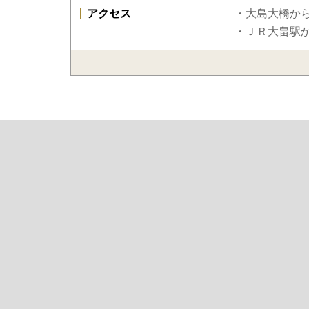
アクセス
・大島大橋から
・ＪＲ大畠駅か