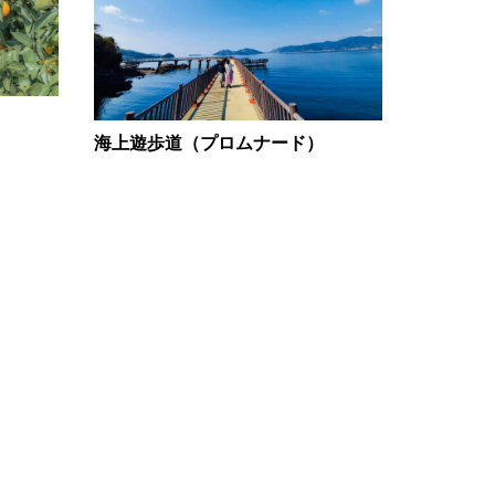
海上遊歩道（プロムナード）
阿東のり