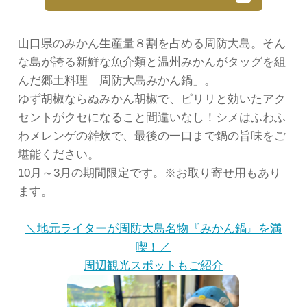
山口県のみかん生産量８割を占める周防大島。そん
な島が誇る新鮮な魚介類と温州みかんがタッグを組
んだ郷土料理「周防大島みかん鍋」。
ゆず胡椒ならぬみかん胡椒で、ピリリと効いたアク
セントがクセになること間違いなし！シメはふわふ
わメレンゲの雑炊で、最後の一口まで鍋の旨味をご
堪能ください。
10月～3月の期間限定です。※お取り寄せ用もあり
ます。
＼地元ライターが周防大島名物『みかん鍋』を満
喫！／
周辺観光スポットもご紹介