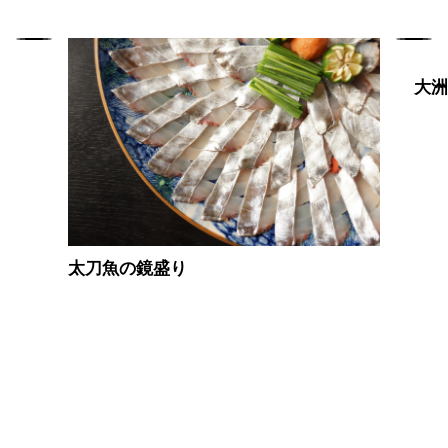
大
太刀魚の鏡盛り