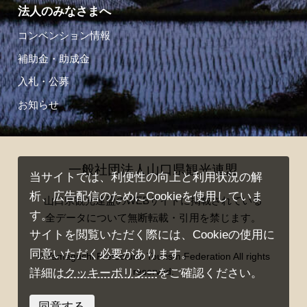
法人のみなさまへ
コンベンション情報
補助金・助成金
入札・公募
お知らせ
一般社団法人山口県観光連盟
当サイトでは、利便性の向上と利用状況の解
析、広告配信のためにCookieを使用していま
山口県観光連盟のWEBサイトに掲載されている
す。
全データについて無断転載・引用を禁じます。
サイトを閲覧いただく際には、Cookieの使用に
同意いただく必要があります。
© Yamaguchi Prefectural Tourism Federation All rights
reserved.
詳細は
クッキーポリシー
をご確認ください。
同意する