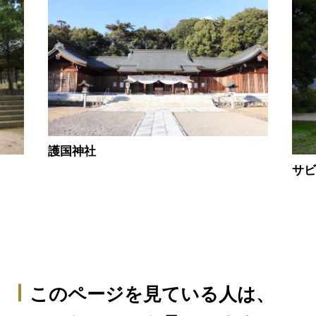
護国神社
サ
このページを見ている人は、