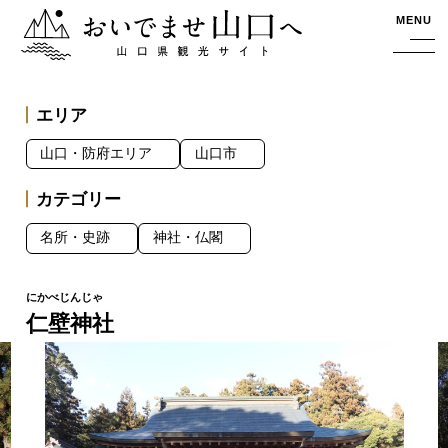
おいでませ山口へー山口県観光サイト
MENU
エリア
山口・防府エリア
山口市
カテゴリー
名所・史跡
神社・仏閣
仁壁神社