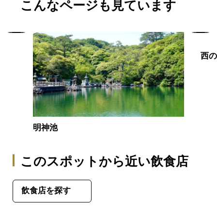
こんなページも見ています
西
明神池
このスポットから近い飲食店
飲食店を探す