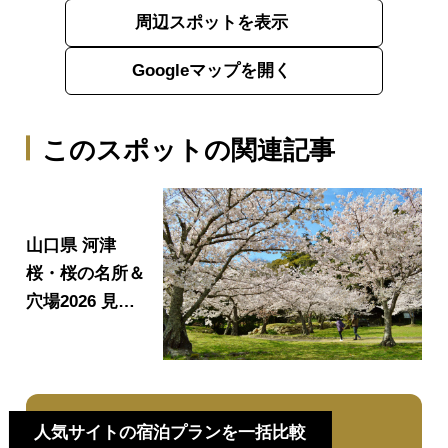
周辺スポットを表示
Googleマップを開く
このスポットの関連記事
山口県 河津
桜・桜の名所＆
穴場2026 見頃
時期・開花情報
｜お花見おすす
めスポット9
選！
人気サイトの宿泊プランを一括比較