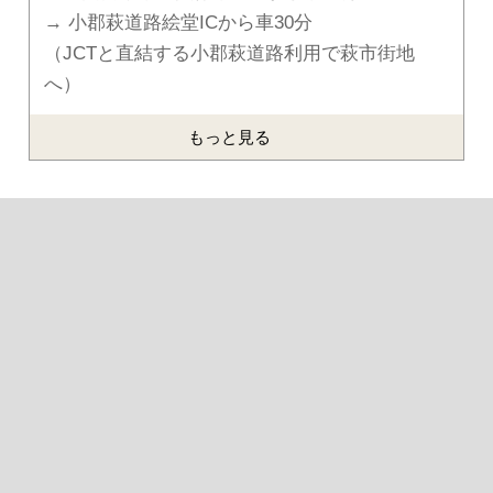
→ 小郡萩道路絵堂ICから車30分
（JCTと直結する小郡萩道路利用で萩市街地
へ）
もっと見る