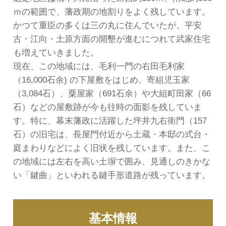
ｍの範囲で、藩政期の地割りをよく残しています。
かつて重臣の多くは三の丸に住んでいたが、平安
古・江向・土原方面の開墾が進むにつれて武家住宅
も増えていきました。
現在、この地域には、毛利一門の右田毛利家
（16,000石余) の下屋敷をはじめ、寄組児玉家
（3,084石）、粟屋家（691石余）や大組町田家（66
石）などの屋敷跡が今も往時の面影を残していま
す。特に、幕末藩政に活躍した坪井九右衛門（157
石）の旧宅は、長屋門付近から土蔵・本邸の式台・
庭まわりなどによく旧状を残しています。また、こ
の地域には左右を高い土塀で囲み、見通しのきかな
い「鍵曲」といわれる鍵手形道路が残っています。
基本情報