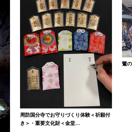
鷺の
周防国分寺でお守りづくり体験＜祈願付
き＞・重要文化財＜金堂…