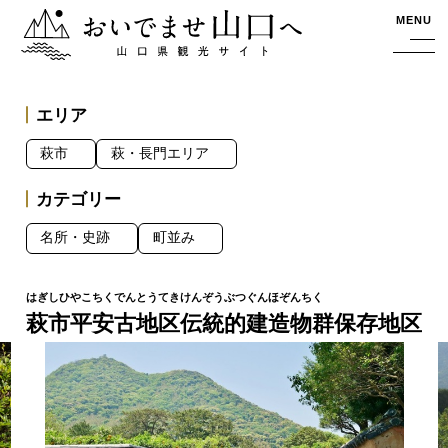
おいでませ山口へー山口県観光サイト
MENU
エリア
萩市
萩・長門エリア
カテゴリー
名所・史跡
町並み
萩市平安古地区伝統的建造物群保存地区