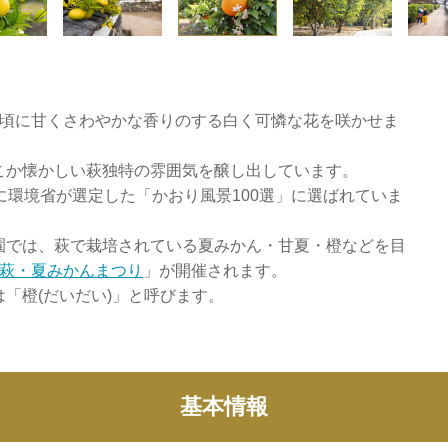
旬頃に甘くさわやかな香りのする白く可憐な花を咲かせま
こか懐かしい萩独特の雰囲気を醸し出しています。
に環境省が選定した「かおり風景100選」に選ばれていま
園では、萩で栽培されている夏みかん・甘夏・橙などを目
萩・夏みかんまつり
」が開催されます。
「橙(だいだい)」と呼びます。
基本情報