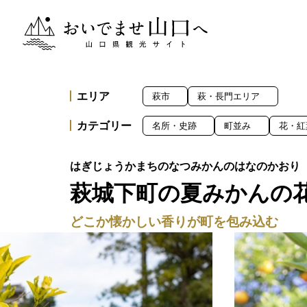
おいでませ山口へー山口県観光サイト
エリア
萩市
萩・長門エリア
カテゴリー
名所・史跡
町並み
花・紅
萩城下町の夏みかんの
どこか懐かしい香りが町を包み込む