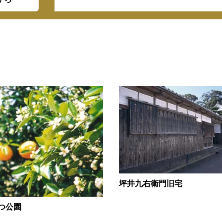
坪井九右衛門旧宅
つ公園