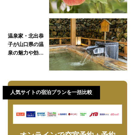
りガイド｜おす
すめ農園・時
期・料金・予約
方法まで紹介！
温泉家・北出恭
子が山口県の温
泉の魅力や効果
について伝
授！！！
人気サイトの宿泊プランを一括比較
オンラインで空室予約＋予約