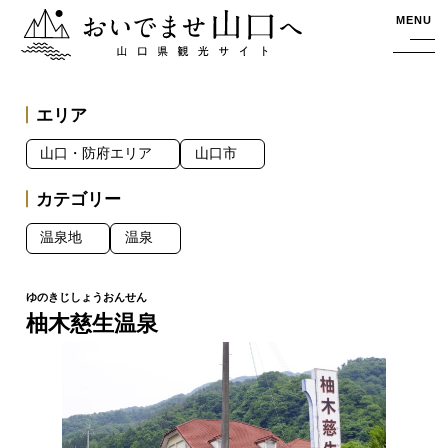
おいでませ山口へー山口県観光サイト
MENU
エリア
山口・防府エリア
山口市
カテゴリー
温泉地
温泉
柚木慈生温泉