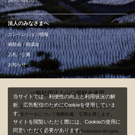
法人のみなさまへ
コンベンション情報
補助金・助成金
入札・公募
お知らせ
一般社団法人山口県観光連盟
当サイトでは、利便性の向上と利用状況の解
析、広告配信のためにCookieを使用していま
山口県観光連盟のWEBサイトに掲載されている
す。
全データについて無断転載・引用を禁じます。
サイトを閲覧いただく際には、Cookieの使用に
同意いただく必要があります。
© Yamaguchi Prefectural Tourism Federation All rights