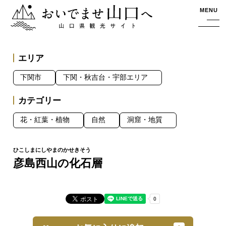
おいでませ山口へー山口県観光サイト
MENU
エリア
下関市
下関・秋吉台・宇部エリア
カテゴリー
花・紅葉・植物
自然
洞窟・地質
彦島西山の化石層