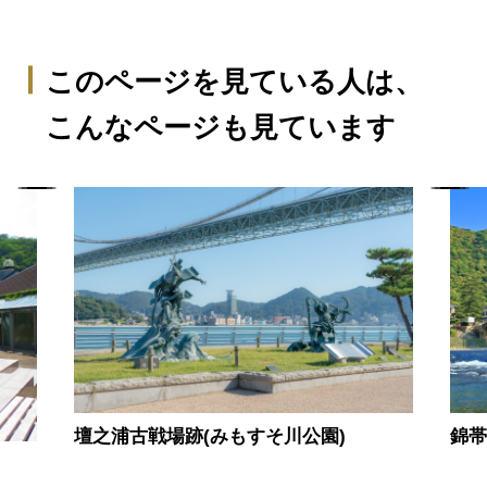
このページを見ている人は、
こんなページも見ています
壇之浦古戦場跡(みもすそ川公園)
錦