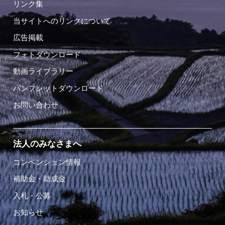
リンク集
当サイトへのリンクについて
広告掲載
フォトダウンロード
動画ライブラリー
パンフレットダウンロード
お問い合わせ
法人のみなさまへ
コンベンション情報
補助金・助成金
入札・公募
お知らせ