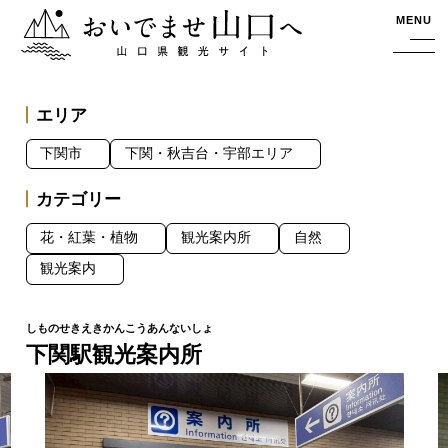
おいでませ山口へー山口県観光サイト
MENU
エリア
下関市
下関・秋吉台・宇部エリア
カテゴリー
花・紅葉・植物
観光案内所
自然
観光案内
下関駅観光案内所