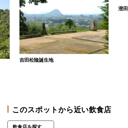
澄
吉田松陰誕生地
このスポットから近い飲食店
飲食店を探す