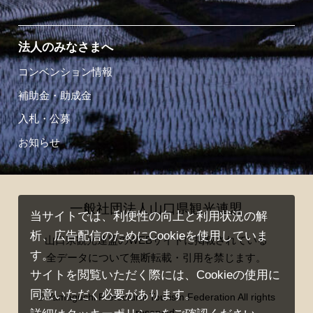
法人のみなさまへ
コンベンション情報
補助金・助成金
入札・公募
お知らせ
一般社団法人山口県観光連盟
当サイトでは、利便性の向上と利用状況の解
析、広告配信のためにCookieを使用していま
山口県観光連盟のWEBサイトに掲載されている
す。
全データについて無断転載・引用を禁じます。
サイトを閲覧いただく際には、Cookieの使用に
同意いただく必要があります。
© Yamaguchi Prefectural Tourism Federation All rights
reserved.