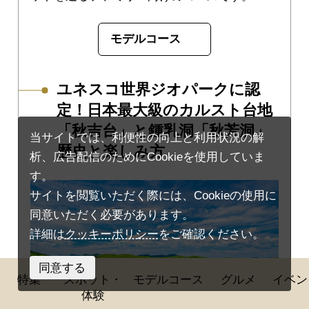
モデルコース
ユネスコ世界ジオパークに認
定！日本最大級のカルスト台地
「秋吉台」と鍾乳洞「秋芳洞」
当サイトでは、利便性の向上と利用状況の解
歴史と楽しみ方
析、広告配信のためにCookieを使用していま
す。
サイトを閲覧いただく際には、Cookieの使用に
同意いただく必要があります。
詳細は
クッキーポリシー
をご確認ください。
同意する
特集
スポット・
モデルコース
グルメ
イベン
体験