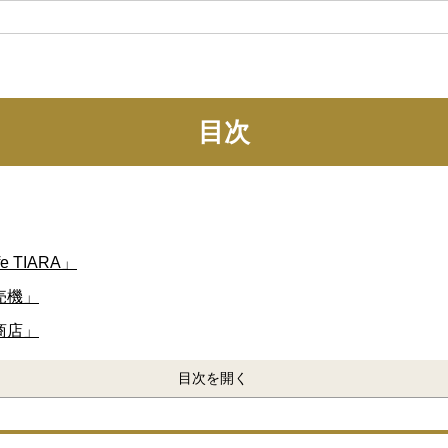
目次
TIARA」
売機」
商店」
目次を開く