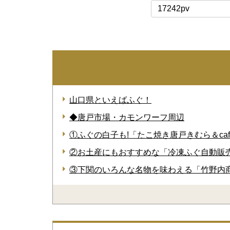
17242pv
山口県といえばふぐ！
◆唐戸市場・カモンワーフ周辺
①ふぐの白子も!「たこ焼き唐戸きむら＆cafe 
②お土産にもおすすめな「冷凍ふぐ自動販
③下関のいろんな名物を味わえる「竹野内