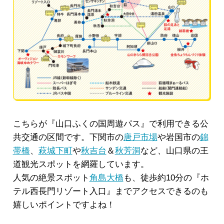
こちらが『山口ふくの国周遊パス』で利用できる公
共交通の区間です。下関市の
唐戸市場
や岩国市の
錦
帯橋
、
萩城下町
や
秋吉台
＆
秋芳洞
など、山口県の王
道観光スポットを網羅しています。
人気の絶景スポット
角島大橋
も、徒歩約10分の『ホ
テル西長門リゾート入口』までアクセスできるのも
嬉しいポイントですよね！