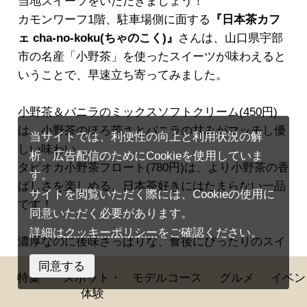
当地スイーツをいただきましょう！
カモンワーフ1階、駐車場側に面する
『日本茶カフ
ェ cha-no-koku(ちゃのこく)』
さんは、山口県宇部
市の名産「小野茶」を使ったスイーツが味わえると
いうことで、早速立ち寄ってみました。
小野茶＆バニラのミックスソフトクリーム(450円)
は、小野茶のほろ苦さとバニラの甘みがマッチし優
当サイトでは、利便性の向上と利用状況の解
しい味わい。
析、広告配信のためにCookieを使用していま
タピオカ小野茶フロート(780円)は、より小野茶の香
す。
ばしさを楽しめる、日本茶好きにはたまらない一品
サイトを閲覧いただく際には、Cookieの使用に
です！
同意いただく必要があります。
詳細は
クッキーポリシー
をご確認ください。
濃厚なのに後味さっぱりな、食後にぴったりのスイ
ーツでした♪
同意する