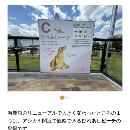
Prev
Next
ious
海響館のリニューアルで大きく変わったところの１
つは、アシカを間近で観察できる
ひれあしビーチ
の
登場です。