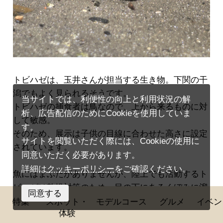
トビハゼは、玉井さんが担当する生き物。下関の干
潟でもよく見られるそうです。
当サイトでは、利便性の向上と利用状況の解
トビハゼの捕食者は鳥なので、上から来るものに対
析、広告配信のためにCookieを使用していま
して敏感。
す。
そのため、展示は子供の目線に合わせた高さに設定
サイトを閲覧いただく際には、Cookieの使用に
されています。
同意いただく必要があります。
詳細は
クッキーポリシー
をご確認ください。
魚にはまぶたがありませんが、陸上でも活動するト
ビハゼは乾燥対策のため、目の下にあるくぼみに溜
同意する
まっている水で目を潤したり、水面にゴロンと転が
特集
スポット・
モデルコース
グルメ
イベン
体験
ったりして乾燥から身を守っています。