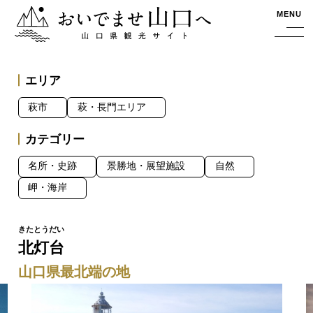
おいでませ山口へー山口県観光サイト
MENU
エリア
萩市
萩・長門エリア
カテゴリー
名所・史跡
景勝地・展望施設
自然
岬・海岸
北灯台
山口県最北端の地