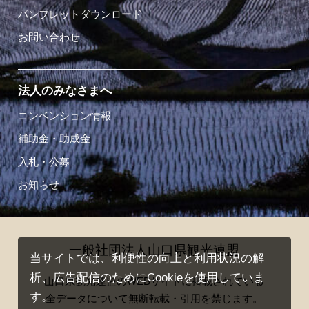
パンフレットダウンロード
お問い合わせ
法人のみなさまへ
コンベンション情報
補助金・助成金
入札・公募
お知らせ
一般社団法人山口県観光連盟
当サイトでは、利便性の向上と利用状況の解
析、広告配信のためにCookieを使用していま
山口県観光連盟のWEBサイトに掲載されている
す。
全データについて無断転載・引用を禁じます。