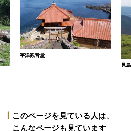
宇津観音堂
見
このページを見ている人は、
こんなページも見ています