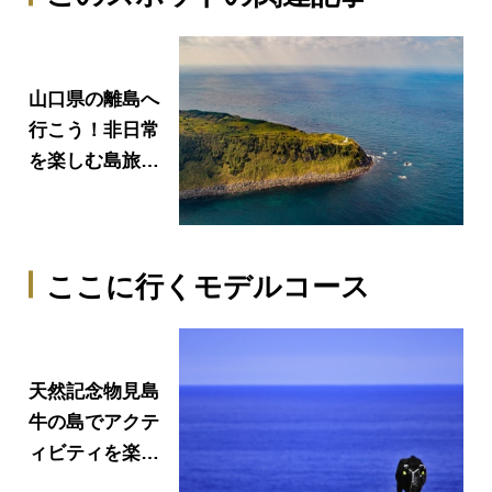
山口県の離島へ
行こう！非日常
を楽しむ島旅ガ
イド
ここに行くモデルコース
天然記念物見島
牛の島でアクテ
ィビティを楽し
み見蘭牛を味わ