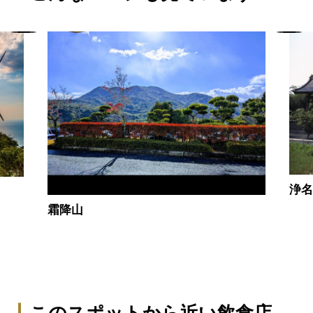
浄
霜降山