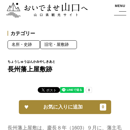
おいでませ山口へー山口県観光サイト
MENU
カテゴリー
名所・史跡
旧宅・屋敷跡
長州藩上屋敷跡
お気に入りに追加
長州藩上屋敷は、慶長８年（1603）９月に、藩主毛