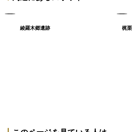
綾羅木郷遺跡
梶