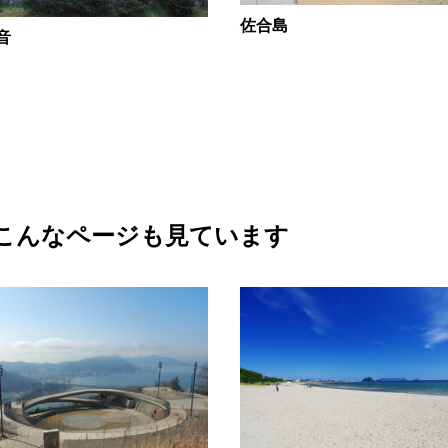
佐合島
音
こんなページも見ています