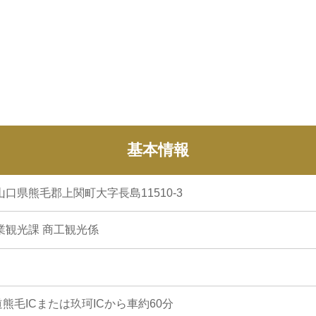
基本情報
2 山口県熊毛郡上関町大字長島11510-3
業観光課 商工観光係
熊毛ICまたは玖珂ICから車約60分