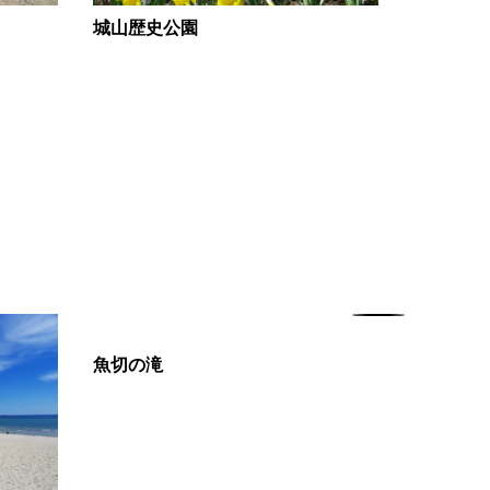
城山歴史公園
旧上関番
魚切の滝