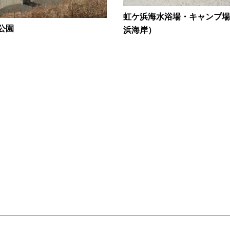
虹ケ浜海水浴場・キャンプ場
公園
浜海岸）