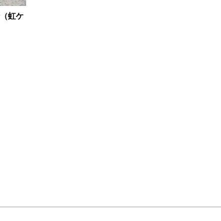
（虹ケ
和紙の折