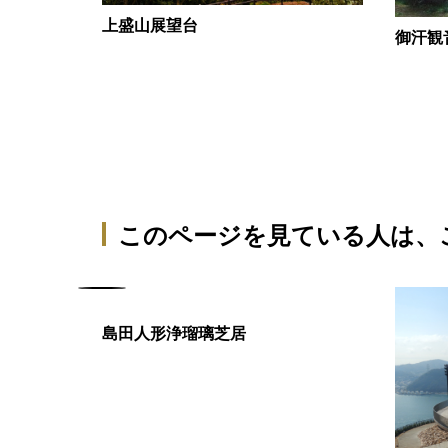
上盛山展望台
御汗観
このページを見ている人は、
島田人形浄瑠璃芝居