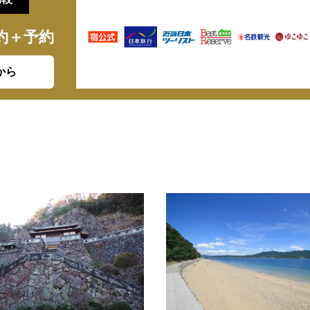
約＋予約
から