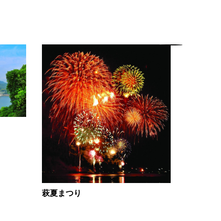
逗子ケ浜
萩夏まつり