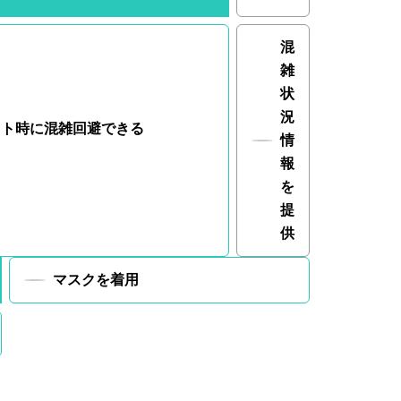
混
雑
状
況
ウト時に
混雑回避できる
情
報
を
提
供
マスクを着用