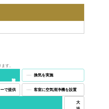
ります。
換気を実施
ューで提供
客室に空気清浄機を設置
大
浴