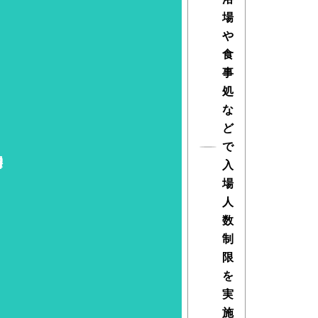
場
や
食
事
処
な
ど
で
入
場
人
数
制
限
を
実
施