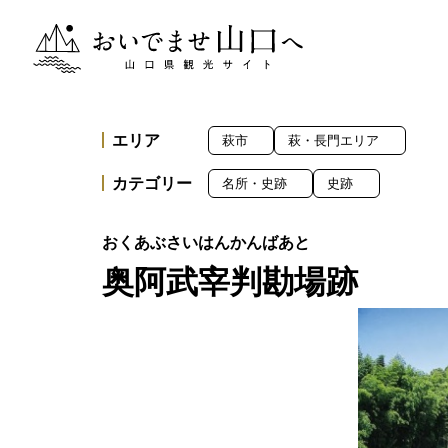
おいでませ山口へー山口県観光サイト
エリア
萩市
萩・長門エリア
カテゴリー
名所・史跡
史跡
奥阿武宰判勘場跡