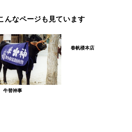
こんなページも見ています
春帆楼本店
 牛替神事