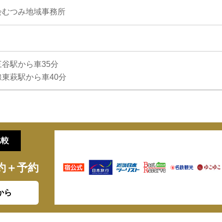
会むつみ地域事務所
谷駅から車35分
東萩駅から車40分
比較
約＋予約
から