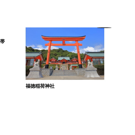
帯
中ノ浜遺
福徳稲荷神社