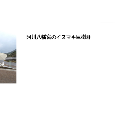
阿川八幡宮のイヌマキ巨樹群
【Min
ー開設記念】