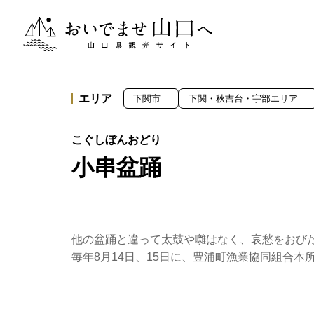
おいでませ山口へー山口県観光サイト
エリア
下関市
下関・秋吉台・宇部エリア
小串盆踊
他の盆踊と違って太鼓や囃はなく、哀愁をおび
毎年8月14日、15日に、豊浦町漁業協同組合本