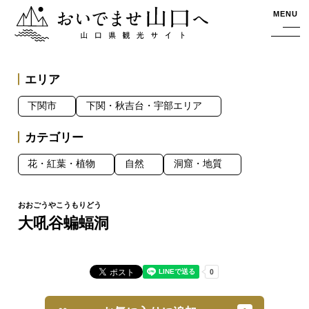
おいでませ山口へー山口県観光サイト
MENU
エリア
下関市
下関・秋吉台・宇部エリア
カテゴリー
花・紅葉・植物
自然
洞窟・地質
大吼谷蝙蝠洞