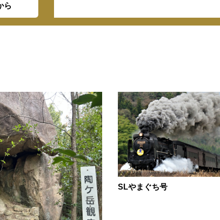
から
SLやまぐち号