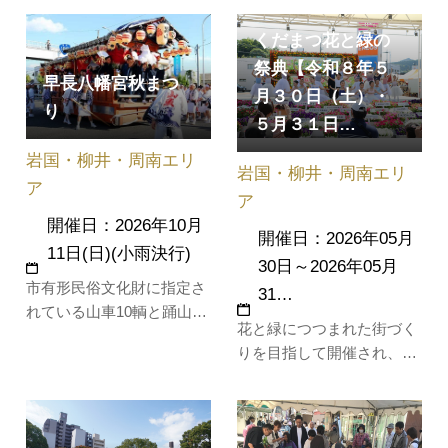
は、船上の喫茶店で優雅な
エビのつかみ取り、農業用
くだまつ花と緑の
ひとときをお楽しみくださ
機械の展示などを行いま
い。2025年度より運航して
す。市の農林水産業に触
祭典【令和８年５
早長八幡宮秋まつ
おりません。
れ、山と海の「恵み」を楽
月３０日（土）・
り
しみませんか。
５月３１日…
岩国・柳井・周南エリ
岩国・柳井・周南エリ
ア
ア
開催日：2026年10月
開催日：2026年05月
11日(日)(小雨決行)
30日～2026年05月
市有形民俗文化財に指定さ
31…
れている山車10輌と踊山1
花と緑につつまれた街づく
輌を含む山車行列が八幡宮
りを目指して開催され、子
前を出発し、そろいの法被
どもから年配の方までたく
に白の腰巻姿の若衆(わかい
さんの人でにぎわう祭典で
し)によって、お旅所（普賢
す。キラル（下松タウンセ
寺）までの約2kmの道程を