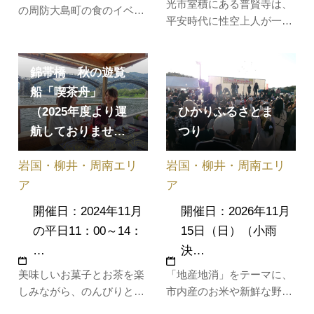
光市室積にある普賢寺は、
の周防大島町の食のイベン
平安時代に性空上人が一堂
トです。「紅白餅合戦」の
を建立したことに始まると
名のもと盛大に餅まきが行
いわれる寺で、「海の菩
われるほか、地元飲食店に
薩」として全国各地から信
錦帯橋 秋の遊覧
よるバザー、白バイやパト
仰を集めています。毎年5
船「喫茶舟」
カーなど緊急車両の体験乗
月に開催される「普賢まつ
（2025年度より運
ひかりふるさとま
車が行われ、海の幸や山の
り」は、性空上人の命日に
幸をはじめとした周防大島
航しておりませ…
つり
ちなみ江戸中期に始まった
の味覚や楽しさが満載のイ
歴史あるお祭り。普賢寺周
ベントで…
岩国・柳井・周南エリ
岩国・柳井・周南エリ
辺の沿道に…
ア
ア
開催日：2024年11月
開催日：2026年11月
の平日11：00～14：
15日（日）（小雨
…
決…
美味しいお菓子とお茶を楽
「地産地消」をテーマに、
しみながら、のんびりと遊
市内産のお米や新鮮な野
覧を楽しめます。乗船者に
菜、果物、加工品のほか、