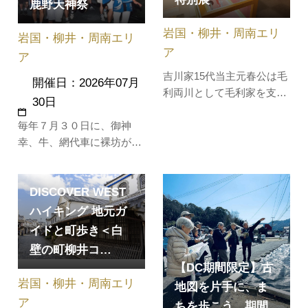
鹿野天神祭
岩国・柳井・周南エリ
岩国・柳井・周南エリ
ア
ア
吉川家15代当主元春公は毛
開催日：2026年07月
利両川として毛利家を支
30日
え、16代元長公は秀吉の
毎年７月３０日に、御神
下、四国・九州平定に出陣
幸、牛、網代車に裸坊が奉
します。17代広家公は関ヶ
仕し、大名行列が行われま
原の戦いを経て岩国へと移
す。大名行列、大行司、小
り、岩国城など藩の礎を築
DISCOVER WEST
行司、長持ちが行列しま
きました。令和7年からの3
す。
年間は、三公それぞれが節
ハイキング 地元ガ
目の年を迎えます。激動の
イドと町歩き＜白
時代を生き抜…
壁の町柳井コ…
【DC期間限定】古
岩国・柳井・周南エリ
地図を片手に、ま
ア
ちを歩こう。期間