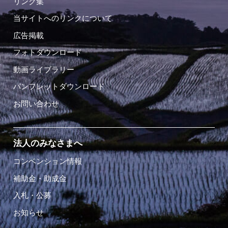
リンク集
当サイトへのリンクについて
広告掲載
フォトダウンロード
動画ライブラリー
パンフレットダウンロード
お問い合わせ
法人のみなさまへ
コンベンション情報
補助金・助成金
入札・公募
お知らせ