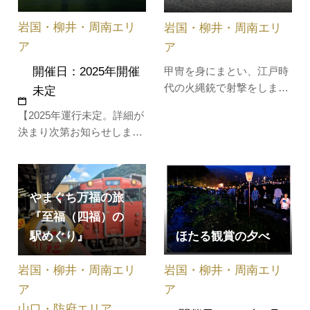
車ツアーです。【開催日】
11月22日…
岩国・柳井・周南エリ
岩国・柳井・周南エリ
ア
ア
開催日：2025年開催
甲冑を身にまとい、江戸時
代の火縄銃で射撃をしま
未定
す。近くで見ると迫力満点
【2025年運行未定。詳細が
です。岩国藩鉄砲隊は、主
決まり次第お知らせしま
に歴史的イベントで演武し
す。】「府谷ほたるまつ
ていますが、DC期間中は
り」にあわせて特別列車
公開特別演武を行います。
「ホタル列車」を 運行。参
やまぐち万福の旅
加者には、ジャガイモ堀り
や府谷産のお米や味噌が当
『至福（四福）の
たるお得な抽選会付き！お
ほたる観賞の夕べ
駅めぐり』
弁当を食べながら無数のホ
タルが舞う幻想的な世界を
岩国・柳井・周南エリ
岩国・柳井・周南エリ
楽しめます。&…
ア
ア
山口・防府エリア