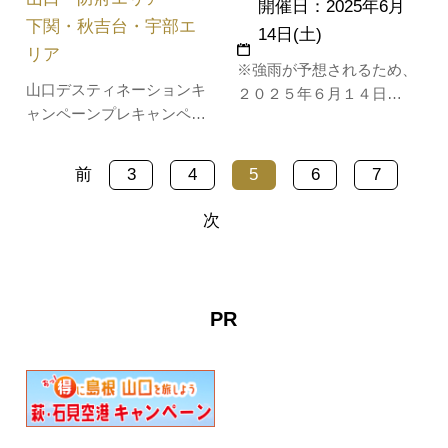
開催日：2025年6月
下関・秋吉台・宇部エ
14日(土)
リア
※強雨が予想されるため、
山口デスティネーションキ
２０２５年６月１４日
ャンペーンプレキャンペー
（土）の開催は中止になり
ン（山口プレＤＣ）の特別
ました。 楽しみにされて
企画として、県内の「ふく
いた方々には大変申し訳ご
前
3
4
5
6
7
の駅」を訪問された方へ、
ざいませんが、ご理解のほ
来駅証明書等をプレゼント
どよろしくお願い申し上げ
次
する周遊キャンペーンを実
ます。大道理地区内を流れ
施します。「ふくの駅」
る旭川に自生するホタルを
(ⅰ) 至福（四福）の駅 ＝
遊歩道を歩きながら観賞す
「福」の字がつく駅（４
る「ホタルロ…
PR
駅） ・…