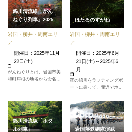
しみください。※前売チケ
錦川清流線「がん
ット1枚3,…
ねぐり列車」2025
ほたるのすがね
岩国・柳井・周南エリ
岩国・柳井・周南エリ
ア
ア
開催日：2025年11月
開催日：2025年6月
22日(土)
21日(土)～2025年6
月…
がんねぐりとは、岩国市美
和町岸根の地名から命名さ
夜の錦川をラフティングボ
れた栗で、粒が１果30～40
ートに乗って、間近でホタ
グラムと大きく、強い甘み
ルの観賞ができます。※事
となめらかな食感が特徴。
前申込みが必要です。
この栗をふんだんに使った
お弁当やスイーツ、お土産
錦川清流線「ホタ
が付いたこの時期ならでは
の岩国の秋を堪能できる列
ル列車」
岩国藩鉄砲隊演武