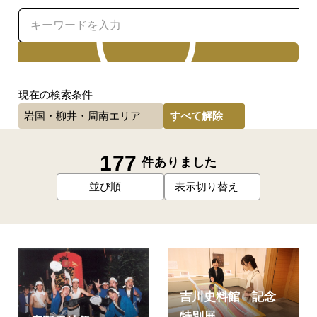
検索
現在の検索条件
すべて解除
岩国・柳井・周南エリア
177
件ありました
並び順
表示切り替え
吉川史料館 記念
特別展