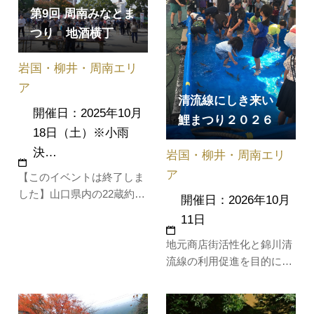
ンター）多目的広場で開催
曳き廻される郷土色豊かな
第9回 周南みなとま
しています。（毎年5月下
祭りです。今から350年前
つり 地酒横丁
旬頃の開催）美しい花と緑
の江戸前期に始まった「エ
がいっぱいのお祭りにぜひ
ンヤ！エ…
岩国・柳井・周南エリ
お越しください。【令和８
年度の内…
ア
清流線にしき来い
開催日：2025年10月
鯉まつり２０２６
18日（土）※小雨
決…
岩国・柳井・周南エリ
ア
【このイベントは終了しま
した】山口県内の22蔵約40
開催日：2026年10月
種類の日本酒が一堂に味わ
11日
える『地酒横丁』を2025年
地元商店街活性化と錦川清
も開催！お酒の飲み比べの
流線の利用促進を目的に開
ほか、山口県内の飲食店に
催します。抽選会や餅まき
よる飲食ブースも展開しま
も実施予定です。
す！各酒蔵の思いを込めて
作られた日本酒をぜひお楽