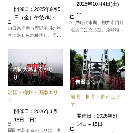
2025年10月4日(土)、
開催日：2025年9月5
…
日（金）午後7時～…
江戸時代末期、柳井市阿月
山口県周南市鹿野渋川の星
地区には克己堂、遠崎地区
空に魅せられ移住し、鹿野
には清狂草堂があり、世良
渋川天文台を設立した「星
修蔵、赤禰武人をはじめ、
ソムリエ」鴨瀬カメラマン
明治維新に貢献した数多く
による星空観望会を開催し
の人材がここで学びまし
ます。月や季節の星座、火
た。このコースでは、古地
周防大島まるかじ
星・木星・土星・天の川・
図を片手に明治維新ゆかり
り
アンドロメダ星雲などの観
の地を巡ります。［コース
普賢まつり
望を予定しています。晴
１］柳井港駅 → 長州征討
岩国・柳井・周南エリ
れ、もしくは薄曇りなら星
の碑 &…
岩国・柳井・周南エリ
空観望会を…
ア
ア
開催日：2026年1月
開催日：2026年5月
18日（日）
14日～15日
周防大島まるかじりは、冬