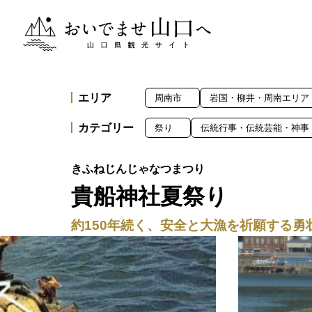
おいでませ山口へー山口県観光サイト
エリア
周南市
岩国・柳井・周南エリア
カテゴリー
祭り
伝統行事・伝統芸能・神事
貴船神社夏祭り
約150年続く、安全と大漁を祈願する勇