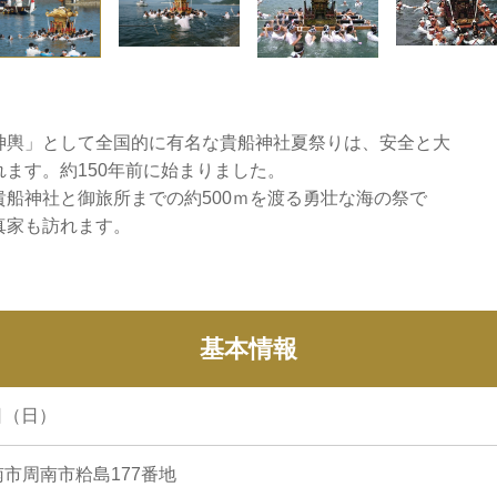
神輿」として全国的に有名な貴船神社夏祭りは、安全と大
ます。約150年前に始まりました。
船神社と御旅所までの約500ｍを渡る勇壮な海の祭で
真家も訪れます。
基本情報
9日（日）
市周南市粭島177番地