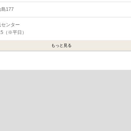
島177
民センター
：15（※平日）
もっと見る