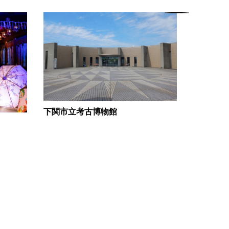
下関市立考古博物館
室積クサ