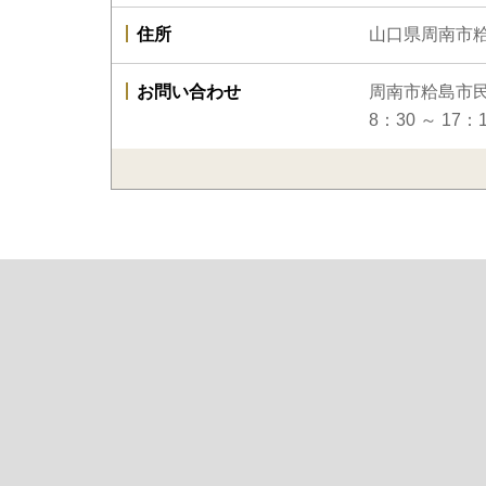
住所
山口県周南市粭
お問い合わせ
周南市粭島市
8：30 ～ 17