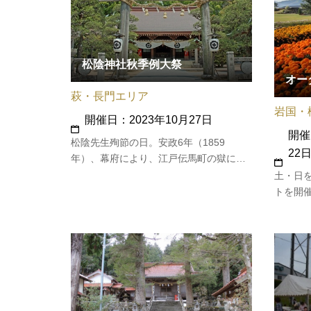
…
松陰神社秋季例大祭
オー
萩・長門エリア
岩国・
開催日：2023年10月27日
開催
松陰先生殉節の日。安政6年（1859
22
年）、幕府により、江戸伝馬町の獄にて
斬刑に処されました。
土・日
トを開催
もしま