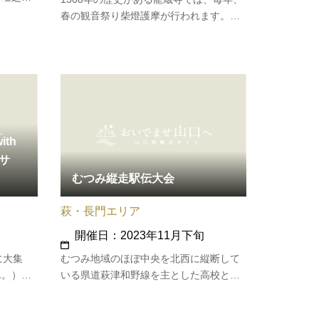
、関門地
春の観音祭り柴燈護摩が行われます。柴
事です。
燈護摩とは、大地に炉をつくり、薪を組
みあげて柴を焚き、後にその上を一般の
方に裸足で渡ってもらい交通安全、商売
繁盛、厄災消除を祈念する行事です。こ
の護摩によって一年の心の迷いを焼…
th
 サ
むつみ縦走駅伝大会
萩・長門エリア
開催日：2023年11月下旬
に大集
むつみ地域のほぼ中央を北西に縦断して
ん。）山
いる県道萩津和野線を主とした高校と一
を購入す
般Aの部で５区間19.2ｋｍ、中学校と女子
がら巡る
と一般Bの部で６区間19.2ｋｍのコースで