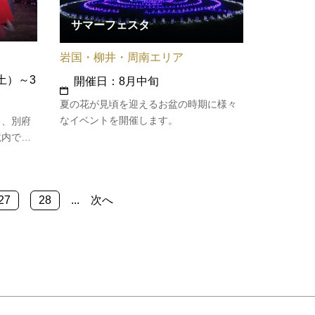
サマーフェスタ
岩国・柳井・周南エリア
土）～3
開催日：8月中旬
夏の花が見頃を迎えるお盆の時期に様々
なイベントを開催します。
る、別府
境内でも
ものの水
通りに弁
たという
27
28
...
次へ
与の水に
を願…