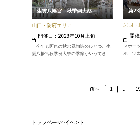
第2
生雲八幡宮 秋季例大祭
岩国・
山口・防府エリア
開催
開催日：2023年10月上旬
スポー
今年も阿東の秋の風物詩のひとつ、生
ポーツ
雲八幡宮秋季例大祭の季節がやってきま
ら高齢
す！ 例大祭前夜の花ぐるま、当日のお
しいス
みこし、そして参勤交代の大名行列を模
ド、第
した奴道中は、見ごたえ十分です。な
弓道場
お、奴道中は市の無形民俗文化財に指定
前へ
1
...
1
康診断
されています。 例大祭当日の参道付…
トップページ
イベント