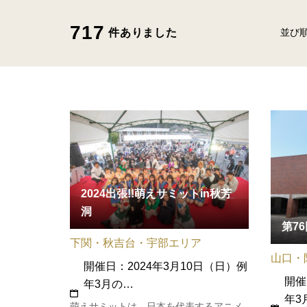
717
件ありました
並び
2024出張!!萌えサミットin秋芳
洞
第7
下関・秋吉台・宇部エリア
山口・
開催日：2024年3月10日（日）例
開催
年3月の…
年3
萌えサミットは、日本を代表するアニメ