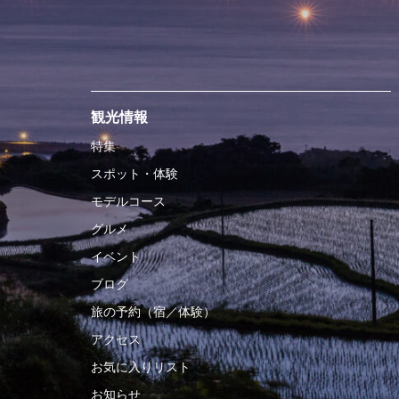
観光情報
特集
スポット・体験
モデルコース
グルメ
イベント
ブログ
旅の予約（宿／体験）
アクセス
お気に入りリスト
お知らせ