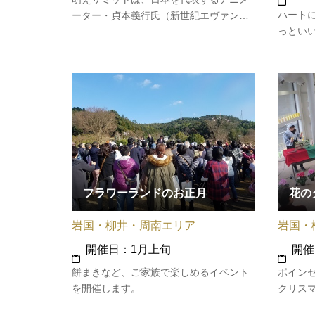
ハート
ーター・貞本義行氏（新世紀エヴァンゲ
っとい
リオン、サマーウォーズ、おおかみこど
山口県立
もの雨と雪 キャラクターデザイン等）
難しい
の出身地である山口県周南市で、2011年
口の中
にスタートしたイベントです。年に一
コミュ
度、周南市で開かれるメインイベント…
やマー
花の
フラワーランドのお正月
岩国・
岩国・柳井・周南エリア
開催
開催日：1月上旬
ポイン
餅まきなど、ご家族で楽しめるイベント
クリス
を開催します。
は、大