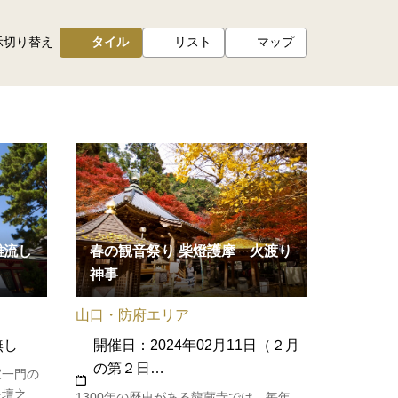
示切り替え
タイル
リスト
マップ
春の観音祭り 柴燈護摩 火渡り
雛流し
神事
山口・防府エリア
開催日：2024年02月11日（２月
無し
の第２日…
家一門の
を壇之浦
1300年の歴史がある龍蔵寺では、毎年、