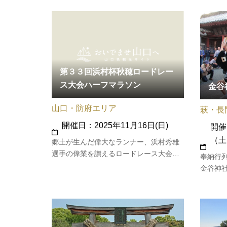
スイベ
第３３回浜村杯秋穂ロードレー
ス大会ハーフマラソン
金谷
山口・防府エリア
萩・長
開催日：2025年11月16日(日)
開催
（土
郷土が生んだ偉大なランナー、浜村秀雄
選手の偉業を讃えるロードレース大会が
奉納行
毎年盛大に行なわれる。
金谷神
行なわれ
～ 秋季
から奉
13：3
島聖講1