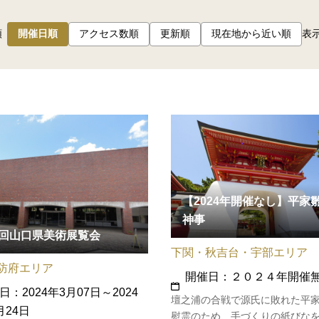
順
開催日順
アクセス数順
更新順
現在地から近い順
表
【2024年開催なし】平家
神事
6回山口県美術展覧会
下関・秋吉台・宇部エリア
防府エリア
開催日：２０２４年開催
日：2024年3月07日～2024
壇之浦の合戦で源氏に敗れた平
月24日
慰霊のため、手づくりの紙びな