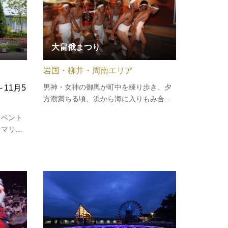
大畠俄まつり
岩国・柳井・周南エリア
男神・女神の御輿が町中を練り歩き、夕
11月5
方潮満ちる頃、浜から海に入りもみ合
う、豊漁を祈願する勇壮な祭り。ビーチ
イベント
ではステージイベントやバザーなどが催
ンマリー
される。【このイベントは終了しまし
。なお開
た】
いて柳井
ります。