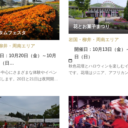
花とお菓子まつり
タムフェスタ
岩国・柳井・周南エリア
柳井・周南エリア
開催日：10月13日（金）～
日：10月20日（金）～10月
日（日）
日（日…
秋色花壇とハロウィンを楽しむ
を中心にさまざまな体験やイベン
です。花壇はジニア、アフリカ
します。20日と21日は夜間開園
ゴールド、サルビアが見頃です
す。
催期間中、果子乃季総本店にお
お菓子まつりも同時開催してお