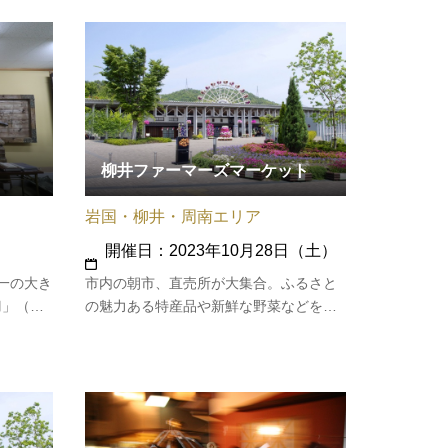
熱燗も楽
たすきをつなぐ。
stmas
が開…
柳井ファーマーズマーケット
岩国・柳井・周南エリア
開催日：2023年10月28日（土）
本一の大き
市内の朝市、直売所が大集合。ふるさと
刀」（市
の魅力ある特産品や新鮮な野菜などを販
刀」は、
売します。
共にする
年に当た
太刀「破
制作…