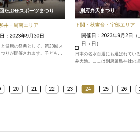
別府弁天まつり
3回たぶせスポーツまつり
下関・秋吉台・宇部エリア
柳井・周南エリア
開催日：2023年9月2日（
日：2023年9月30日
日（日）
ツと健康の祭典として、第23回ス
まつりが開催されます。子どもか
日本の名水百選にも選ばれてい
者まで誰もが気楽に参加できる楽
弁天池。ここは別府厳島神社の
ポーツのおまつりです。グラウン
あり、その昔、辺りを開墾した
１体育館、第２体育館、プール、
不足に悩む長者が、夢のお告げ
でイベントがあり、体験教室や健
財天を勧請すると水が湧きだし
9
20
21
22
23
24
25
26
もあります。【次回の開催は…
伝説があり、毎年秋にはこの神
感謝の気持ちをこめ、豊年満作