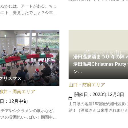
の海岸に流す、優雅なお祭りで
になかには、アートがある。ちょ
方に春の訪れを告げる風雅な行
いコト、発見したでしょ？今年も
美術館は、”芸術とは”なんて気
表情をやめて街にも飛び出し、山
心アートにします。”ものづくりと
ニケーション”をテーマに、展覧会
…
湯田温泉酒まつり 冬の陣 wi
湯田温泉Christmas Party
ン…
クリスマス
山口・防府エリア
柳井・周南エリア
開催日：2023年12月3日
日：12月中旬
山口県の地酒15種類が湯田温泉
結！（酒蔵さんは来場されませ
セチアやシクラメンの展示など、
口地酒エンドレス試飲チケット
マスの雰囲気いっぱい！期間中
ると、会場内の酒造を試飲しな
人から子供まで楽しめるクリスマ