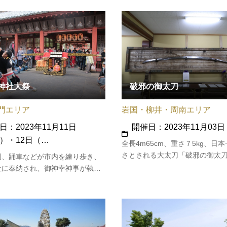
ことができ、冬開催ならではの
ントを開催します。
しめます。会場では、湯田温泉Chri
Party サンタクロースの贈り物
神社大祭
破邪の御太刀
門エリア
岩国・柳井・周南エリア
日：2023年11月11日
開催日：2023年11月03日
）・12日（…
全長4m65cm、重さ７5kg、日
さとされる大太刀「破邪の御太
列、踊車などが市内を練り歩き、
指定有形文化財）。[破邪の御太
社に奉納され、御神幸神事が執り
吉田松陰ら攘夷派の志士と志を
ます。11月11日（土）10：00
氏子は、花岡八幡宮の鎮座1150
大祭祭典11月12日（日）各町内
る1859年の式年祭に合わせ、大
納行事10：00～ 椿町踊り車
邪の御太刀」を奉納しました。
0頃 唐樋御神弊14：00頃 川
4：30頃 古萩町大名行列15：