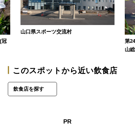
山口県スポーツ交流村
(冠
第24
山総
このスポットから近い飲食店
飲食店を探す
PR