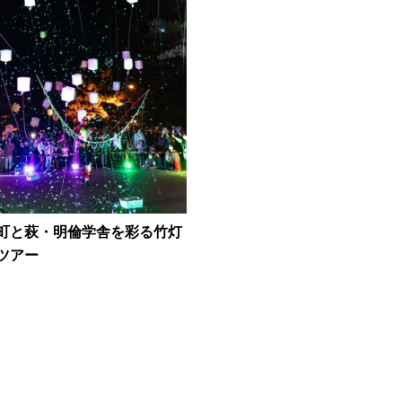
町と萩・明倫学舎を彩る竹灯
ツアー