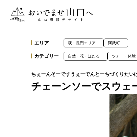
おいでませ山口へー山口県観光サイト
エリア
萩・長門エリア
阿武町
カテゴリー
自然・花・ほたる
ツアー・体験
チェーンソーでスウェ