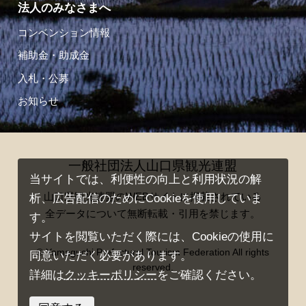
法人のみなさまへ
コンベンション情報
補助金・助成金
入札・公募
お知らせ
一般社団法人山口県観光連盟
当サイトでは、利便性の向上と利用状況の解
山口県観光連盟のWEBサイトに掲載されている
析、広告配信のためにCookieを使用していま
全データについて無断転載・引用を禁じます。
す。
サイトを閲覧いただく際には、Cookieの使用に
© Yamaguchi Prefectural Tourism Federation All rights
同意いただく必要があります。
reserved.
詳細は
クッキーポリシー
をご確認ください。