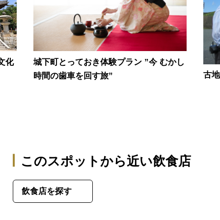
城下町とっておき体験プラン ”今 むかし
文化
古
時間の歯車を回す旅”
このスポットから近い飲食店
飲食店を探す